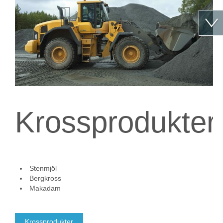
Krossprodukter
Stenmjöl
Bergkross
Makadam
Krossprodukter