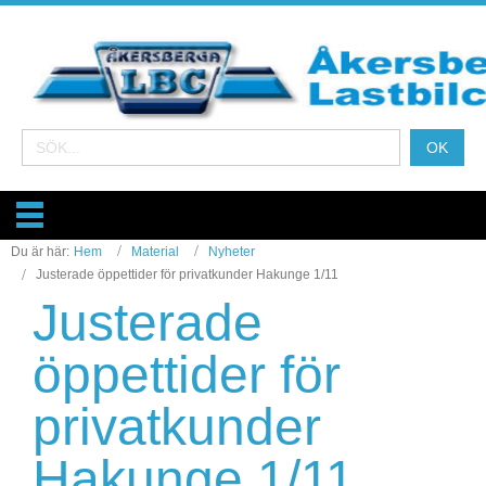
Du är här:
Hem
Material
Nyheter
Justerade öppettider för privatkunder Hakunge 1/11
Justerade
öppettider för
privatkunder
Hakunge 1/11