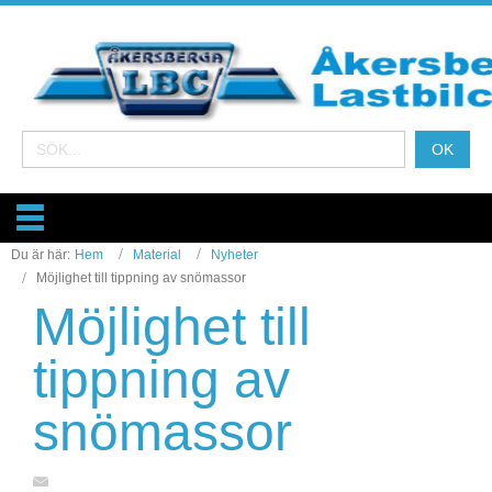
Du är här:
Hem
Material
Nyheter
Möjlighet till tippning av snömassor
Möjlighet till
tippning av
snömassor