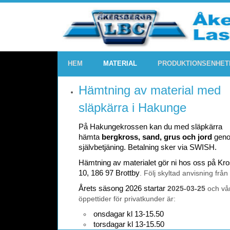
HEM
MATERIAL
PRODUKTIONSENHET
Hämtning av material med
släpkärra i Hakunge
På Hakungekrossen kan du med släpkärra
hämta
bergkross, sand, grus och jord
gen
självbetjäning. Betalning sker via SWISH.
Hämtning av materialet gör ni hos oss på K
10, 186 97 Brottby
. Följ skyltad anvisning från
Årets säsong 2026 startar
2025-03-25
och vå
öppettider för privatkunder är:
onsdagar kl 13-15.50
torsdagar kl 13-15.50