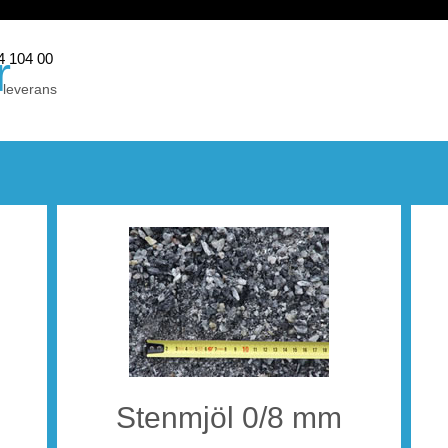
r
44 104 00
 leverans
eidekke
Stenmjöl 0/8 mm