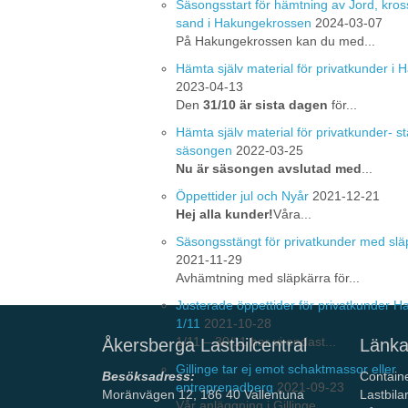
Säsongsstart för hämtning av Jord, kros
sand i Hakungekrossen
2024-03-07
På Hakungekrossen kan du med...
Hämta själv material för privatkunder i
2023-04-13
Den
31/10 är sista dagen
för...
Hämta själv material för privatkunder- st
säsongen
2022-03-25
Nu är säsongen avslutad med
...
Öppettider jul och Nyår
2021-12-21
Hej alla kunder!
Våra...
Säsongsstängt för privatkunder med slä
2021-11-29
Avhämtning med släpkärra för...
Justerade öppettider för privatkunder 
1/11
2021-10-28
1/11 – 30/11 har vi endast...
Åkersberga Lastbilcentral
Länka
Gillinge tar ej emot schaktmassor eller
Besöksadress:
Contain
entreprenadberg
2021-09-23
Moränvägen 12, 186 40 Vallentuna
Lastbila
Vår anläggning i Gillinge ...