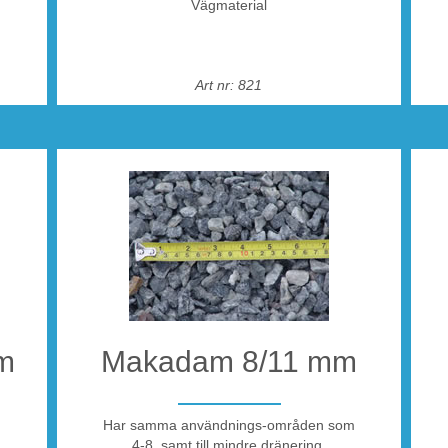
Vägmaterial
Art nr: 821
/10
ts
att
ny
tt
n
m
Makadam 8/11 mm
r ett
Har samma användnings-områden som
4-8, samt till mindre dränering.