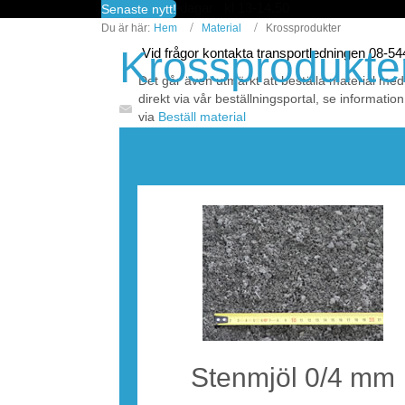
fredagar kl 13-14.50
Senaste nytt!
Du är här:
Hem
Material
Krossprodukter
Krossprodukte
Vid frågor kontakta transportledningen 08-5
Det går även utmärkt att beställa material med
direkt via vår beställningsportal, se information
via
Beställ material
För aktuella priser för företag se
Prislistor | V
Stenmjöl 0/4 mm