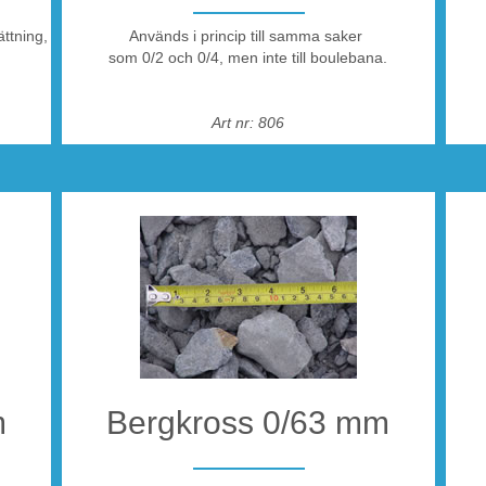
ättning,
Används i princip till samma saker
som 0/2 och 0/4, men inte till boulebana.
Art nr: 806
ö på
dekke
s-
ngekrossen
m
Bergkross 0/63 mm
an
,