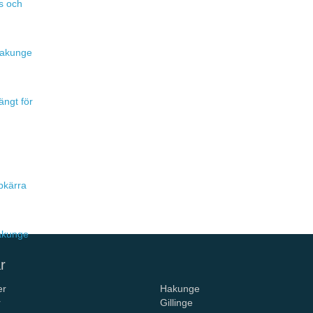
s och
 Hakunge
ängt för
pkärra
Hakunge
r
er
Hakunge
r
Gillinge