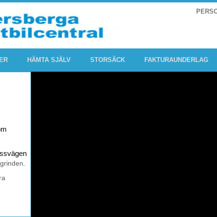
PERS
ER
HÄMTA SJÄLV
STORSÄCK
FAKTURAUNDERLAG
om
rossvägen
 grinden.
ra