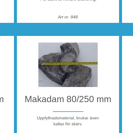
5!
r
Art nr: 848
om
rossvägen
 grinden.
ra
m
Makadam 80/250 mm
Uppfyllnadsmaterial, brukar även
44 104 00
kallas för skärv.
.
 leverans