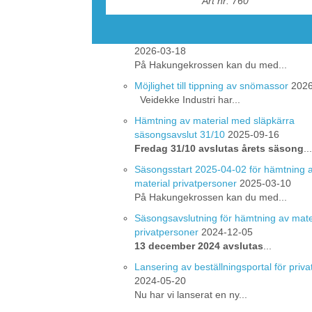
Art nr: 760
gott samarbete under 202
Hämtning av material med släpkärra i 
2026-03-18
På Hakungekrossen kan du med...
Möjlighet till tippning av snömassor
2026
Veidekke Industri har...
Hämtning av material med släpkärra
säsongsavslut 31/10
2025-09-16
Fredag 31/10 avslutas årets säsong
...
Säsongsstart 2025-04-02 för hämtning 
material privatpersoner
2025-03-10
På Hakungekrossen kan du med...
Säsongsavslutning för hämtning av mate
privatpersoner
2024-12-05
13 december 2024 avslutas
...
Lansering av beställningsportal för priv
2024-05-20
Nu har vi lanserat en ny...