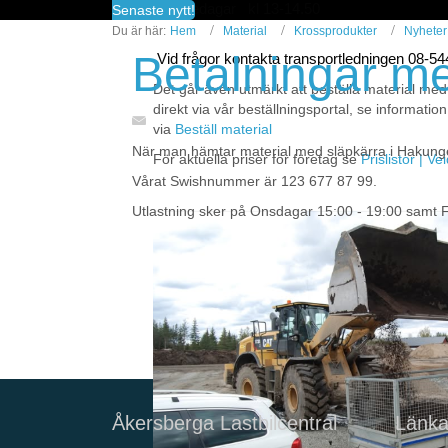
fredagar kl 13-14.50
Senaste nytt!
Du är här:
Hem
Material
Krossprodukter
Nyheter
Betalningar m
Vid frågor kontakta transportledningen 08-5
Det går även utmärkt att beställa material med
direkt via vår beställningsportal, se information
via
Beställ material
När man hämtar material med släpkärra i Hakunge 
För aktuella priser för företag se
Prislistor | V
Vårat Swishnummer är 123 677 87 99.
Utlastning sker på Onsdagar 15:00 - 19:00 samt 
Åkersberga Lastbilcentral
Länka