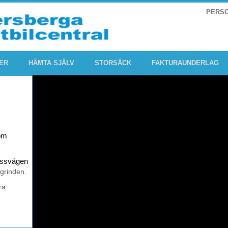
PERS
ER
HÄMTA SJÄLV
STORSÄCK
FAKTURAUNDERLAG
om
rossvägen
 grinden.
ra