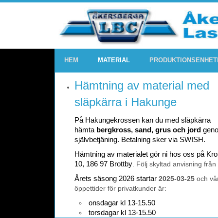
HEM
MATERIAL
PRODUKTIONSENHET
Hämtning av material med
släpkärra i Hakunge
På Hakungekrossen kan du med släpkärra
hämta
bergkross, sand, grus och jord
gen
självbetjäning. Betalning sker via SWISH.
Hämtning av materialet gör ni hos oss på K
10, 186 97 Brottby
. Följ skyltad anvisning från
Årets säsong 2026 startar
2025-03-25
och vå
öppettider för privatkunder är:
onsdagar kl 13-15.50
torsdagar kl 13-15.50