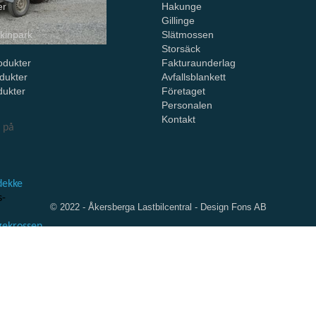
er
Hakunge
r
Gillinge
kinpark
Slätmossen
Storsäck
odukter
Fakturaunderlag
dukter
Avfallsblankett
dukter
Företaget
Personalen
Kontakt
ö på
dekke
s-
© 2022 - Åkersberga Lastbilcentral -
Design Fons AB
ngekrossen
an
,