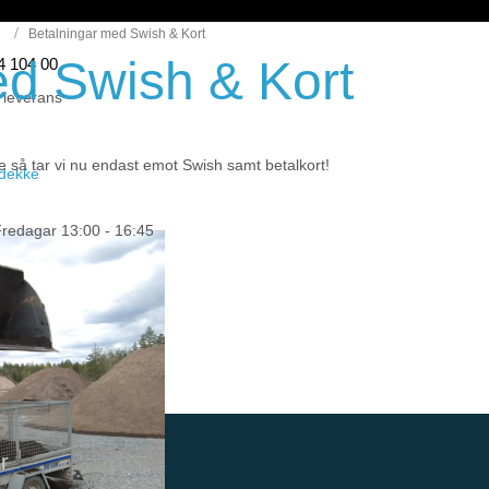
Betalningar med Swish & Kort
ed Swish & Kort
44 104 00
 leverans
så tar vi nu endast emot Swish samt betalkort!
eidekke
Fredagar 13:00 - 16:45
r