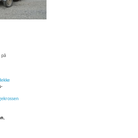
ö på
dekke
s-
ngekrossen
an
,