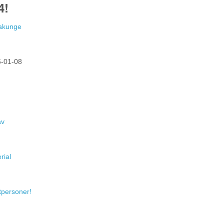
4!
Hakunge
-01-08
av
rial
atpersoner!