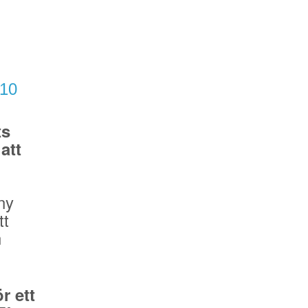
/10
ts
att
ny
tt
n
r ett