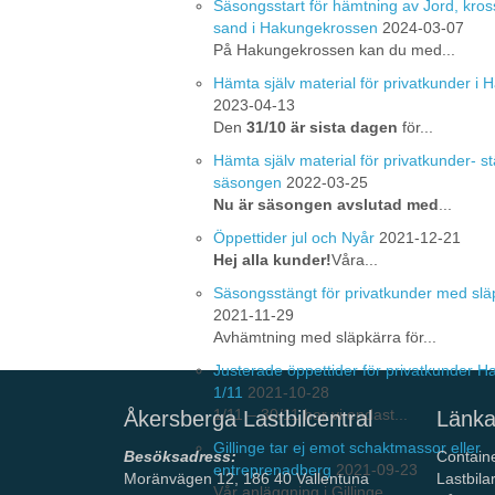
Säsongsstart för hämtning av Jord, kros
sand i Hakungekrossen
2024-03-07
På Hakungekrossen kan du med...
Hämta själv material för privatkunder i
2023-04-13
Den
31/10 är sista dagen
för...
Hämta själv material för privatkunder- st
säsongen
2022-03-25
Nu är säsongen avslutad med
...
Öppettider jul och Nyår
2021-12-21
Hej alla kunder!
Våra...
Säsongsstängt för privatkunder med slä
2021-11-29
Avhämtning med släpkärra för...
Justerade öppettider för privatkunder 
1/11
2021-10-28
1/11 – 30/11 har vi endast...
Åkersberga Lastbilcentral
Länka
Gillinge tar ej emot schaktmassor eller
Besöksadress:
Contain
entreprenadberg
2021-09-23
Moränvägen 12, 186 40 Vallentuna
Lastbila
Vår anläggning i Gillinge ...