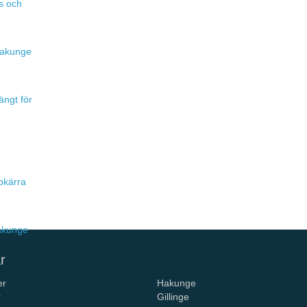
s och
 Hakunge
ängt för
pkärra
Hakunge
r
er
Hakunge
r
Gillinge