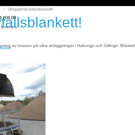
Obligatorisk Avfallsblankett!
fallsblankett!
44 104 00
 leverans
ntippning av massor på våra anläggningar i Hakunge och Gillinge. Blanke
eidekke