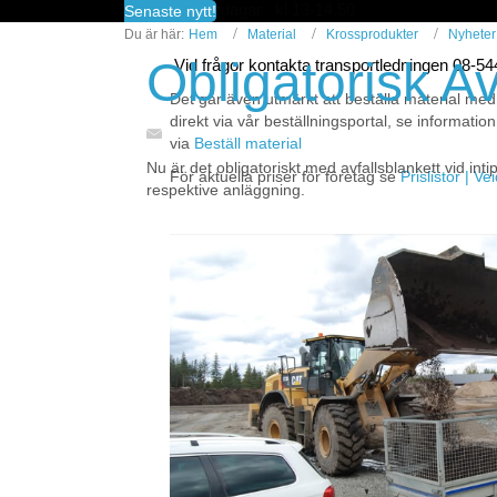
fredagar kl 13-14.50
Senaste nytt!
Du är här:
Hem
Material
Krossprodukter
Nyheter
Obligatorisk Av
Vid frågor kontakta transportledningen 08-5
Det går även utmärkt att beställa material med
direkt via vår beställningsportal, se information
via
Beställ material
Nu är det obligatoriskt med avfallsblankett vid i
För aktuella priser för företag se
Prislistor | V
respektive anläggning.