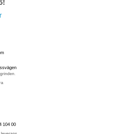
5!
r
om
rossvägen
 grinden.
ra
44 104 00
 leverans