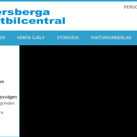
PERS
ER
HÄMTA SJÄLV
STORSÄCK
FAKTURAUNDERLAG
om
rossvägen
 grinden.
ra