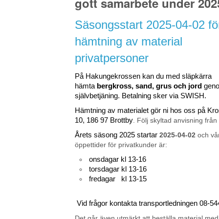
gott samarbete under 202
Säsongsstart 2025-04-02 fö
hämtning av material
privatpersoner
På Hakungekrossen kan du med släpkärra
hämta
bergkross, sand, grus och jord
gen
självbetjäning. Betalning sker via SWISH.
Hämtning av materialet gör ni hos oss på K
10, 186 97 Brottby
. Följ skyltad anvisning från
Årets säsong 2025 startar
2025-04-02
och vå
öppettider för privatkunder är:
onsdagar kl 13-16
torsdagar kl 13-16
fredagar kl 13-15
Vid frågor kontakta transportledningen 08-5
Det går även utmärkt att beställa material med