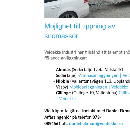
Möjlighet till tippning av
snömassor
Veidekke Industri har tillstånd att ta emot sn
följande anläggningar:
Almnäs
(Södertälje Tveta-Valsta 4:1,
Södertälje)
Almnäsanläggningen | Vei
Nibble
(Vallentunavägen 113, Uppland
Väsby)
Nibbleanläggningen | Veidekke
Gillinge
(Gillinge 10, Vallentuna)
Gilli
| Veidekke
Vid frågor ta gärna kontakt med
Daniel Ekm
Affärsingenjör på telefon
073-
0894561
alt.
daniel.ekman@veidekke.se