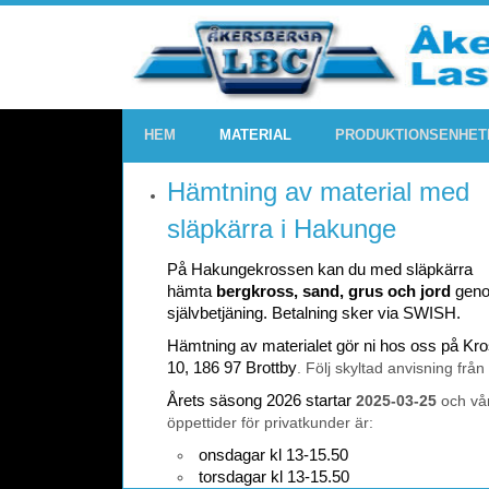
HEM
MATERIAL
PRODUKTIONSENHET
Hämtning av material med
släpkärra i Hakunge
På Hakungekrossen kan du med släpkärra
hämta
bergkross, sand, grus och jord
gen
självbetjäning. Betalning sker via SWISH.
Hämtning av materialet gör ni hos oss på K
10, 186 97 Brottby
. Följ skyltad anvisning från
Årets säsong 2026 startar
2025-03-25
och vå
öppettider för privatkunder är:
onsdagar kl 13-15.50
torsdagar kl 13-15.50