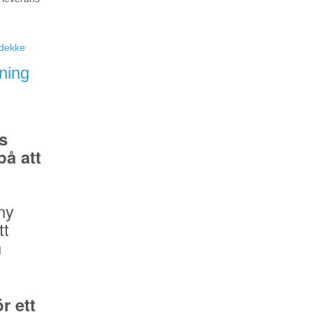
eidekke
ning
s
å att
ny
tt
n
r ett