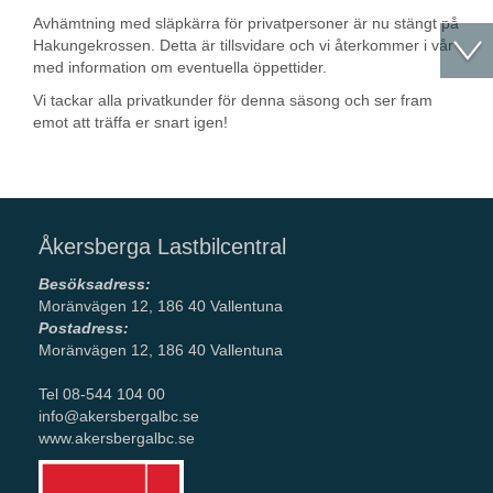
Avhämtning med släpkärra för privatpersoner är nu stängt på
Hakungekrossen. Detta är tillsvidare och vi återkommer i vår
med information om eventuella öppettider.
Vi tackar alla privatkunder för denna säsong och ser fram
emot att träffa er snart igen!
Åkersberga Lastbilcentral
Besöksadress:
Moränvägen 12, 186 40 Vallentuna
Postadress:
Moränvägen 12, 186 40 Vallentuna
Tel 08-544 104 00
info@akersbergalbc.se
www.akersbergalbc.se