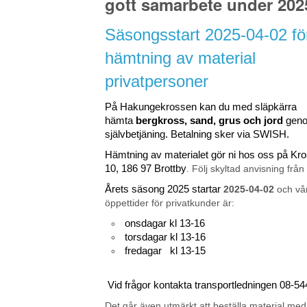
gott samarbete under 202
Säsongsstart 2025-04-02 fö
hämtning av material
privatpersoner
På Hakungekrossen kan du med släpkärra
hämta
bergkross, sand, grus och jord
gen
självbetjäning. Betalning sker via SWISH.
Hämtning av materialet gör ni hos oss på K
10, 186 97 Brottby
. Följ skyltad anvisning från
Årets säsong 2025 startar
2025-04-02
och vå
öppettider för privatkunder är:
onsdagar kl 13-16
torsdagar kl 13-16
fredagar kl 13-15
Vid frågor kontakta transportledningen 08-5
Det går även utmärkt att beställa material med