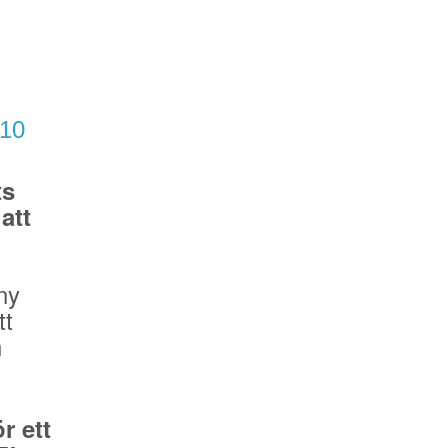
/10
ts
att
ny
tt
n
r ett