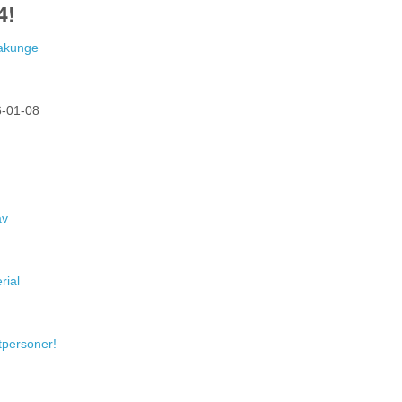
4!
Hakunge
-01-08
av
rial
atpersoner!