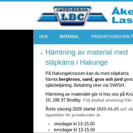
HEM
MATERIAL
PRODUKTIONSENHET
Hämtning av material med
släpkärra i Hakunge
På Hakungekrossen kan du med släpkärra
hämta
bergkross, sand, grus och jord
gen
självbetjäning. Betalning sker via SWISH.
Hämtning av materialet gör ni hos oss på K
10, 186 97 Brottby
. Följ skyltad anvisning från
Årets säsong 2026 startar
2025-03-25
och vå
öppettider för privatkunder är:
onsdagar kl 13-15.50
torsdagar kl 13-15.50