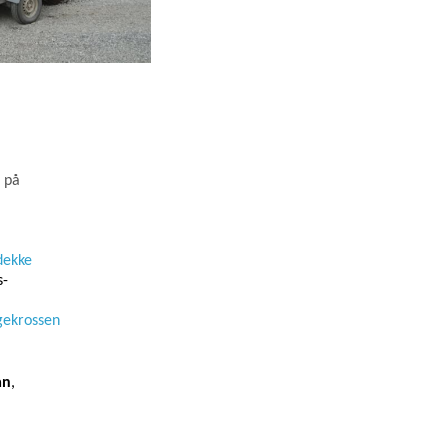
ö på
dekke
s-
ngekrossen
an
,