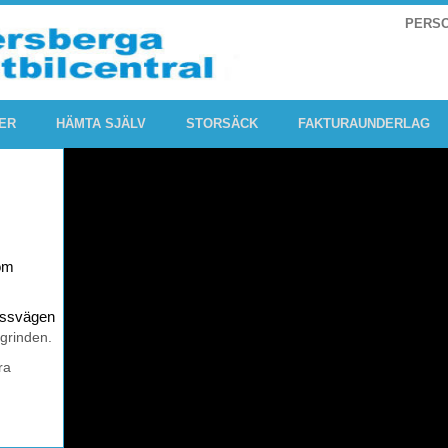
PERS
ER
HÄMTA SJÄLV
STORSÄCK
FAKTURAUNDERLAG
om
rossvägen
 grinden.
ra