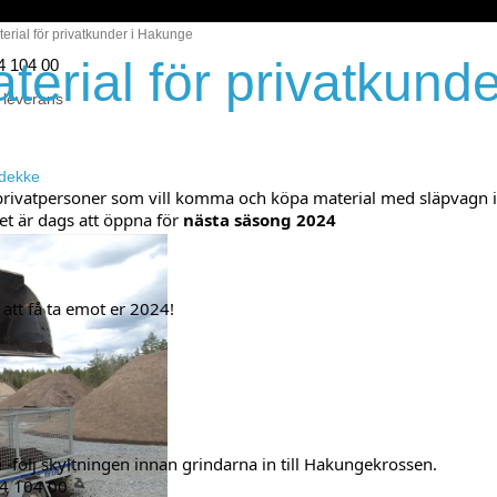
erial för privatkunder i Hakunge
terial för privatkund
44 104 00
 leverans
eidekke
r privatpersoner som vill komma och köpa material med släpvagn i 
t är dags att öppna för 
nästa säsong 2024
 att få ta emot er 2024!
e
 -följ skyltningen innan grindarna in till Hakungekrossen.
44 104 00