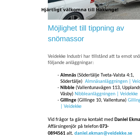
Hjärtligt välkomna till Hakunge!
Möjlighet till tippning av
snömassor
Veidekke Industri har tillstånd att ta emot sn
följande anläggningar:
Almnäs
(Södertälje Tveta-Valsta 4:1,
Södertälje)
Almnäsanläggningen | Vei
Nibble
(Vallentunavägen 113, Uppland
Väsby)
Nibbleanläggningen | Veidekke
Gillinge
(Gillinge 10, Vallentuna)
Gilli
| Veidekke
Vid frågor ta gärna kontakt med
Daniel Ekm
Affärsingenjör på telefon
073-
0894561
alt.
daniel.ekman@veidekke.se