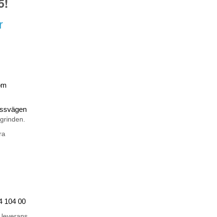
5!
r
om
rossvägen
 grinden.
ra
44 104 00
 leverans