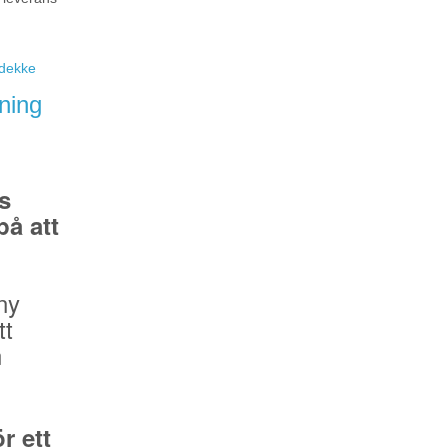
eidekke
ning
s
å att
ny
tt
n
r ett