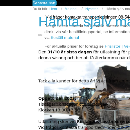
fredagar kl 13-14.50
Senaste nytt!
Du är här:
Hem
Material
Nyheter
Hämta själv mat
Hämta själv ma
Vid frågor kontakta transportledningen 08-5
Det går även utmärkt att beställa material med
direkt via vår beställningsportal, se information
via
Beställ material
För aktuella priser för företag se
Prislistor | V
Den 
31/10 är sista dagen
 för utlastning fö
denna säsong och ber att få återkomma när de
Tack alla kunder för detta år! Vi ser fram emot
Öppettider 2023:
Tisdagar , onsdagar och torsdagar
Klockan 13.00-17.00
Utlastning sker vid 
Roslagens Lastbilservic
Vid frågor kontakta transportledningen 08-5