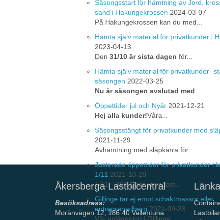
Säsongsstart för hämtning av Jord, kros
sand i Hakungekrossen
2024-03-07
På Hakungekrossen kan du med...
Hämta själv material för privatkunder i
2023-04-13
Den
31/10 är sista dagen
för...
Hämta själv material för privatkunder- st
säsongen
2022-03-25
Nu är säsongen avslutad med
...
Öppettider jul och Nyår
2021-12-21
Hej alla kunder!
Våra...
Säsongsstängt för privatkunder med slä
2021-11-29
Avhämtning med släpkärra för...
Justerade öppettider för privatkunder 
1/11
2021-10-28
1/11 – 30/11 har vi endast...
Åkersberga Lastbilcentral
Länka
Gillinge tar ej emot schaktmassor eller
Besöksadress:
Contain
entreprenadberg
2021-09-23
Moränvägen 12, 186 40 Vallentuna
Lastbila
Vår anläggning i Gillinge ...