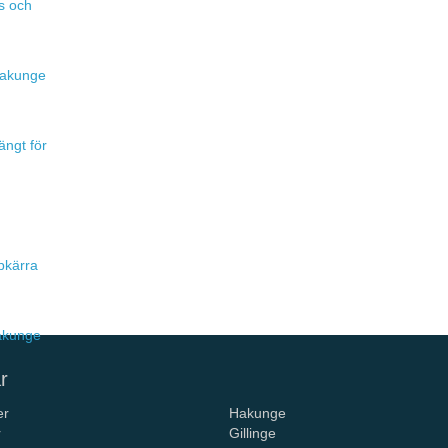
s och
 Hakunge
ängt för
pkärra
Hakunge
r
er
Hakunge
r
Gillinge