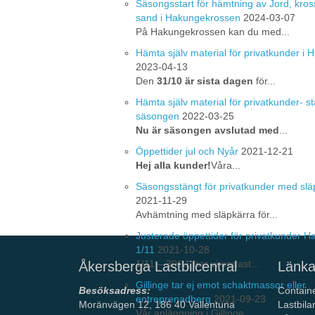
Säsongsstart för hämtning av Jord, kros
sand i Hakungekrossen
2024-03-07
På Hakungekrossen kan du med...
Hämta själv material för privatkunder i
2023-04-13
Den
31/10 är sista dagen
för...
Hämta själv material för privatkunder- st
säsongen
2022-03-25
Nu är säsongen avslutad med
...
Öppettider jul och Nyår
2021-12-21
Hej alla kunder!
Våra...
Säsongsstängt för privatkunder med slä
2021-11-29
Avhämtning med släpkärra för...
Justerade öppettider för privatkunder 
1/11
2021-10-28
1/11 – 30/11 har vi endast...
Åkersberga Lastbilcentral
Länka
Gillinge tar ej emot schaktmassor eller
Besöksadress:
Contain
entreprenadberg
2021-09-23
Moränvägen 12, 186 40 Vallentuna
Lastbila
Vår anläggning i Gillinge ...