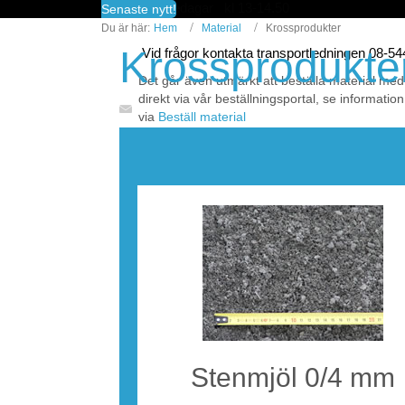
fredagar kl 13-14.50
Senaste nytt!
Du är här:
Hem
Material
Krossprodukter
Krossprodukte
Vid frågor kontakta transportledningen 08-5
Det går även utmärkt att beställa material med
direkt via vår beställningsportal, se information
via
Beställ material
För aktuella priser för företag se
Prislistor | V
Stenmjöl 0/4 mm