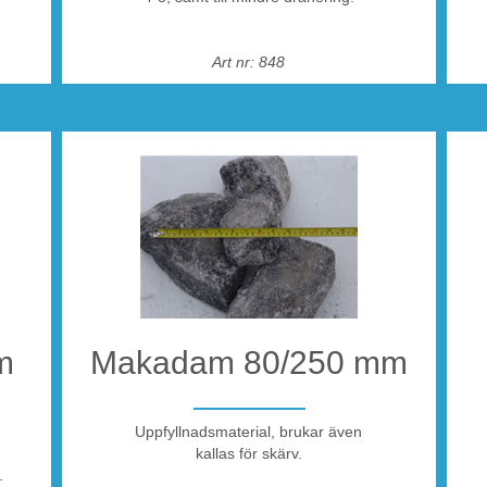
5!
r
Art nr: 848
om
rossvägen
 grinden.
ra
m
Makadam 80/250 mm
Uppfyllnadsmaterial, brukar även
44 104 00
kallas för skärv.
.
 leverans