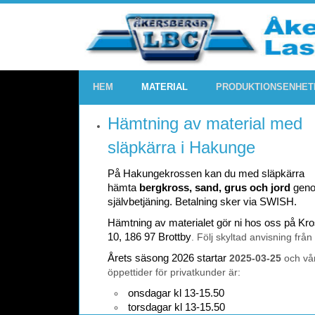
HEM
MATERIAL
PRODUKTIONSENHET
Hämtning av material med
släpkärra i Hakunge
På Hakungekrossen kan du med släpkärra
hämta
bergkross, sand, grus och jord
gen
självbetjäning. Betalning sker via SWISH.
Hämtning av materialet gör ni hos oss på K
10, 186 97 Brottby
. Följ skyltad anvisning från
Årets säsong 2026 startar
2025-03-25
och vå
öppettider för privatkunder är:
onsdagar kl 13-15.50
torsdagar kl 13-15.50