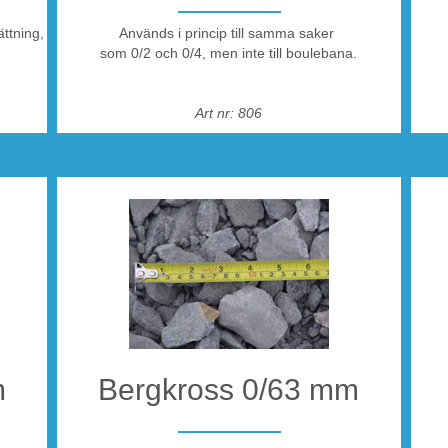
ättning,
Används i princip till samma saker
som 0/2 och 0/4, men inte till boulebana.
Art nr: 806
ö på
dekke
s-
ngekrossen
m
Bergkross 0/63 mm
an
,