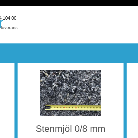
r
44 104 00
 leverans
eidekke
Stenmjöl 0/8 mm