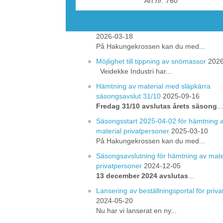
Art nr: 760
gott samarbete under 202
Hämtning av material med släpkärra i 
2026-03-18
På Hakungekrossen kan du med...
Möjlighet till tippning av snömassor
2026
Veidekke Industri har...
Hämtning av material med släpkärra
säsongsavslut 31/10
2025-09-16
Fredag 31/10 avslutas årets säsong
...
Säsongsstart 2025-04-02 för hämtning 
material privatpersoner
2025-03-10
På Hakungekrossen kan du med...
Säsongsavslutning för hämtning av mate
privatpersoner
2024-12-05
13 december 2024 avslutas
...
Lansering av beställningsportal för priv
2024-05-20
Nu har vi lanserat en ny...