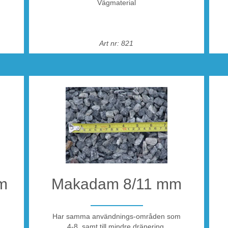
Vägmaterial
Art nr: 821
/10
ts
att
ny
tt
n
m
Makadam 8/11 mm
r ett
Har samma användnings-områden som
4-8, samt till mindre dränering.