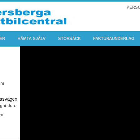
PERS
ER
HÄMTA SJÄLV
STORSÄCK
FAKTURAUNDERLAG
om
rossvägen
 grinden.
ra