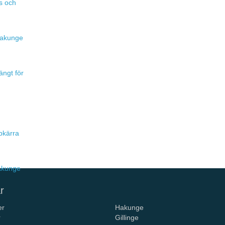
s och
 Hakunge
ängt för
pkärra
Hakunge
r
er
Hakunge
r
Gillinge