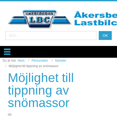
Du är här:
Hem
Personalen
Nyheter
Möjlighet till tippning av snömassor
Möjlighet till
tippning av
snömassor