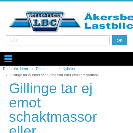
Du är här:
Hem
Personalen
Nyheter
Gillinge tar ej emot schaktmassor eller entreprenadberg
Gillinge tar ej
emot
schaktmassor
eller