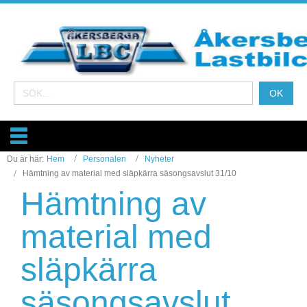
Du är här:
Hem
Personalen
Nyheter
Hämtning av material med släpkärra säsongsavslut 31/10
Hämtning av
material med
släpkärra
säsongsavslut