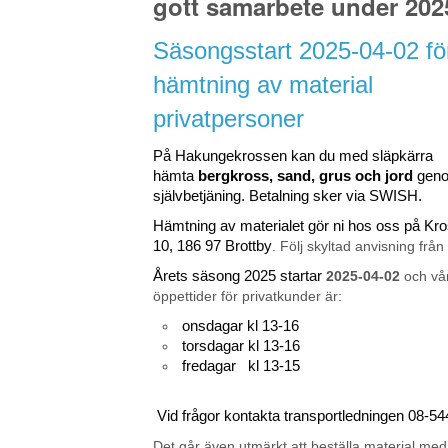
gott samarbete under 202
Säsongsstart 2025-04-02 fö
hämtning av material
privatpersoner
På Hakungekrossen kan du med släpkärra
hämta
bergkross, sand, grus och jord
gen
självbetjäning. Betalning sker via SWISH.
Hämtning av materialet gör ni hos oss på K
10, 186 97 Brottby
. Följ skyltad anvisning från
Årets säsong 2025 startar
2025-04-02
och vå
öppettider för privatkunder är:
onsdagar kl 13-16
torsdagar kl 13-16
fredagar kl 13-15
Vid frågor kontakta transportledningen 08-5
Det går även utmärkt att beställa material med