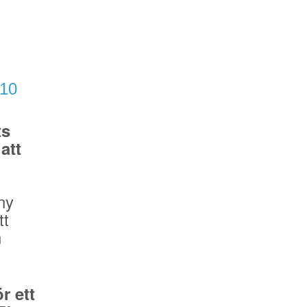
/10
ts
att
ny
tt
n
r ett