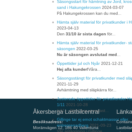
Säsongsstart för hämtning av Jord, kros
sand i Hakungekrossen
2024-03-07
På Hakungekrossen kan du med...
Hämta själv material för privatkunder i
2023-04-13
Den
31/10 är sista dagen
för...
Hämta själv material för privatkunder- st
säsongen
2022-03-25
Nu är säsongen avslutad med
...
Öppettider jul och Nyår
2021-12-21
Hej alla kunder!
Våra...
Säsongsstängt för privatkunder med slä
2021-11-29
Avhämtning med släpkärra för...
Justerade öppettider för privatkunder 
1/11
2021-10-28
1/11 – 30/11 har vi endast...
Åkersberga Lastbilcentral
Länka
Gillinge tar ej emot schaktmassor eller
Besöksadress:
Contain
entreprenadberg
2021-09-23
Moränvägen 12, 186 40 Vallentuna
Lastbila
Vår anläggning i Gillinge ...