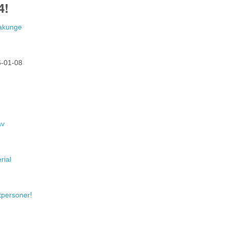
4!
Hakunge
-01-08
av
rial
atpersoner!