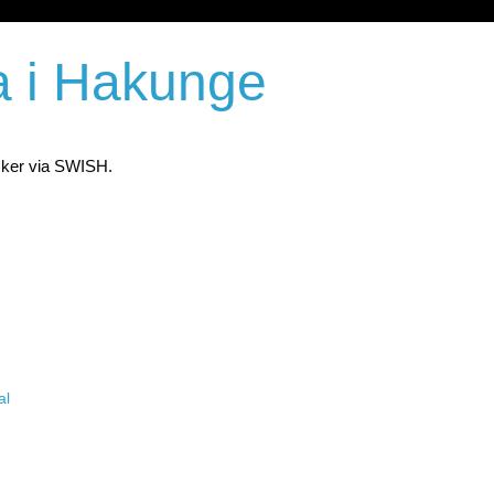
a i Hakunge
 sker via SWISH.
al