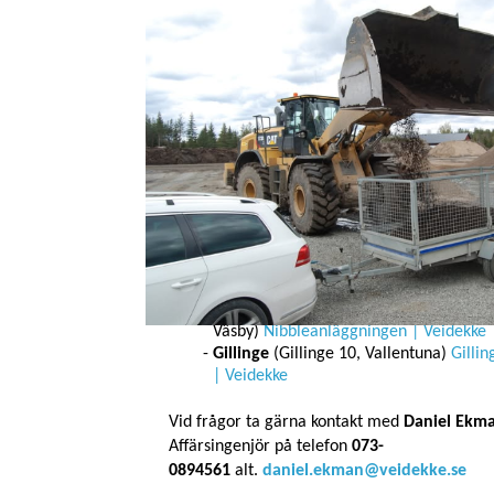
Möjlighet till tippning av
snömassor
Veidekke Industri har tillstånd att ta emot sn
följande anläggningar:
Almnäs
(Södertälje Tveta-Valsta 4:1,
Södertälje)
Almnäsanläggningen | Vei
Nibble
(Vallentunavägen 113, Uppland
Väsby)
Nibbleanläggningen | Veidekke
Gillinge
(Gillinge 10, Vallentuna)
Gilli
| Veidekke
Vid frågor ta gärna kontakt med
Daniel Ekm
Affärsingenjör på telefon
073-
0894561
alt.
daniel.ekman@veidekke.se