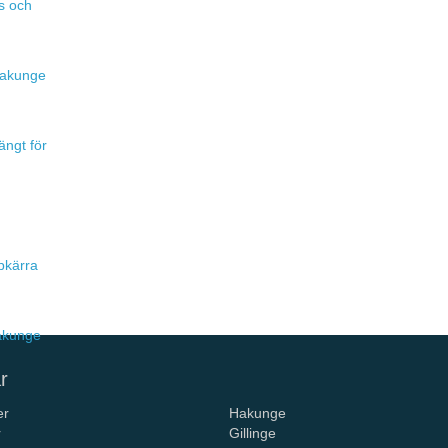
s och
 Hakunge
ängt för
pkärra
Hakunge
r
er
Hakunge
r
Gillinge