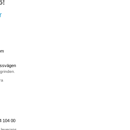
5!
r
om
rossvägen
 grinden.
ra
44 104 00
 leverans