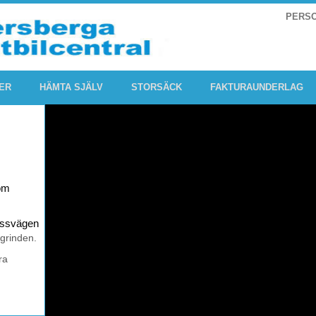
PERS
ER
HÄMTA SJÄLV
STORSÄCK
FAKTURAUNDERLAG
om
rossvägen
 grinden.
ra