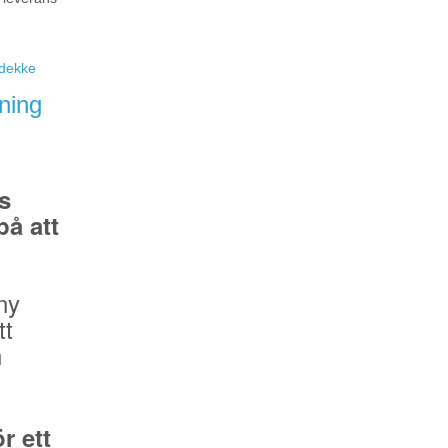
eidekke
ning
s
å att
ny
tt
n
r ett