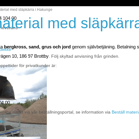
terial med släpkärra i Hakunge
aterial med släpkärr
44 104 00
 leverans
ta
bergkross, sand, grus och jord
genom självbetjäning. Betalning
eidekke
vägen 10, 186 97 Brottby
. Följ skyltad anvisning från grinden.
ppettider för privatkunder är:
04 00
erans direkt via vår beställningsportal, se information via
Beställ materi
kke