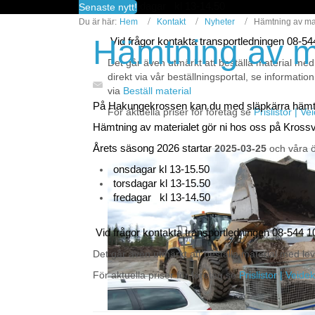
fredagar kl 13-14.50
Senaste nytt!
Du är här:
Hem
Kontakt
Nyheter
Hämtning av ma
Hämtning av m
Vid frågor kontakta transportledningen 08-5
Det går även utmärkt att beställa material med
direkt via vår beställningsportal, se information
via
Beställ material
På Hakungekrossen kan du med släpkärra häm
För aktuella priser för företag se
Prislistor | V
Hämtning av materialet gör ni hos oss på Kross
Årets säsong 2026 startar
2025-03-25
och våra ö
onsdagar kl 13-15.50
torsdagar kl 13-15.50
fredagar kl 13-14.50
Vid frågor kontakta transportledningen 08-544 1
Det går även utmärkt att beställa material med lev
För aktuella priser för företag se
Prislistor | Veide