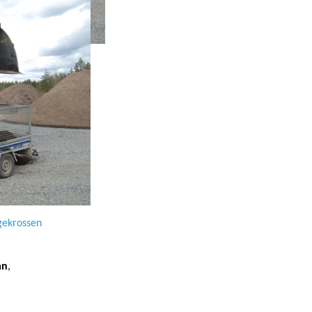
ö på
dekke
s-
ngekrossen
an
,