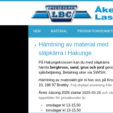
HEM
MATERIAL
PRODUKTIONSENHET
Hämtning av material med
släpkärra i Hakunge
På Hakungekrossen kan du med släpkärra
hämta
bergkross, sand, grus och jord
gen
självbetjäning. Betalning sker via SWISH.
Hämtning av materialet gör ni hos oss på K
10, 186 97 Brottby
. Följ skyltad anvisning från
Årets säsong 2026 startar
2025-03-25
och vå
öppettider för privatkunder är:
onsdagar kl 13-15.50
torsdagar kl 13-15.50