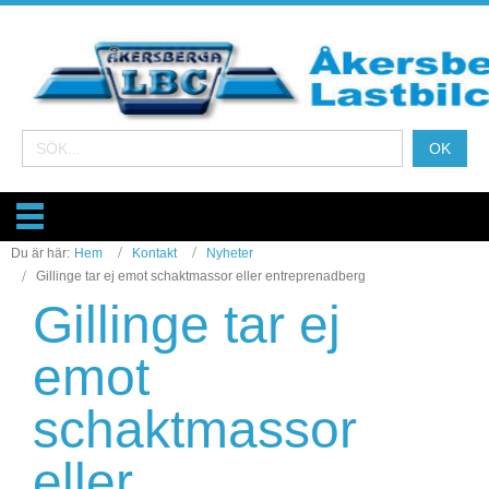
Du är här:
Hem
Kontakt
Nyheter
Gillinge tar ej emot schaktmassor eller entreprenadberg
Gillinge tar ej
emot
schaktmassor
eller