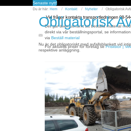
fredagar kl 13-14.50
Senaste nytt!
Du är här:
Hem
Kontakt
Nyheter
Obligatorisk Avf
Obligatorisk Av
Vid frågor kontakta transportledningen 08-5
Det går även utmärkt att beställa material med
direkt via vår beställningsportal, se information
via
Beställ material
Nu är det obligatoriskt med avfallsblankett vid i
För aktuella priser för företag se
Prislistor | V
respektive anläggning.