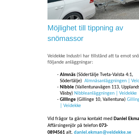
Möjlighet till tippning av
snömassor
Veidekke Industri har tillstånd att ta emot sn
följande anläggningar:
Almnäs
(Södertälje Tveta-Valsta 4:1,
Södertälje)
Almnäsanläggningen | Vei
Nibble
(Vallentunavägen 113, Uppland
Väsby)
Nibbleanläggningen | Veidekke
Gillinge
(Gillinge 10, Vallentuna)
Gilli
| Veidekke
Vid frågor ta gärna kontakt med
Daniel Ekm
Affärsingenjör på telefon
073-
0894561
alt.
daniel.ekman@veidekke.se