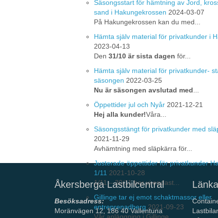
Säsongsstart för hämtning av Jord, kros
sand i Hakungekrossen
2024-03-07
På Hakungekrossen kan du med...
Hämta själv material för privatkunder i
2023-04-13
Den
31/10 är sista dagen
för...
Hämta själv material för privatkunder- st
säsongen
2022-03-25
Nu är säsongen avslutad med
...
Öppettider jul och Nyår
2021-12-21
Hej alla kunder!
Våra...
Säsongsstängt för privatkunder med slä
2021-11-29
Avhämtning med släpkärra för...
Justerade öppettider för privatkunder 
1/11
2021-10-28
1/11 – 30/11 har vi endast...
Åkersberga Lastbilcentral
Länka
Gillinge tar ej emot schaktmassor eller
Besöksadress:
Contain
entreprenadberg
2021-09-23
Moränvägen 12, 186 40 Vallentuna
Lastbila
Vår anläggning i Gillinge ...