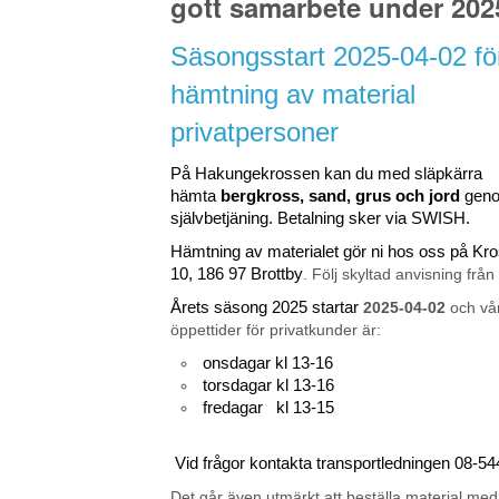
gott samarbete under 202
Säsongsstart 2025-04-02 fö
hämtning av material
privatpersoner
På Hakungekrossen kan du med släpkärra
hämta
bergkross, sand, grus och jord
gen
självbetjäning. Betalning sker via SWISH.
Hämtning av materialet gör ni hos oss på K
10, 186 97 Brottby
. Följ skyltad anvisning från
Årets säsong 2025 startar
2025-04-02
och vå
öppettider för privatkunder är:
onsdagar kl 13-16
torsdagar kl 13-16
fredagar kl 13-15
Vid frågor kontakta transportledningen 08-5
Det går även utmärkt att beställa material med