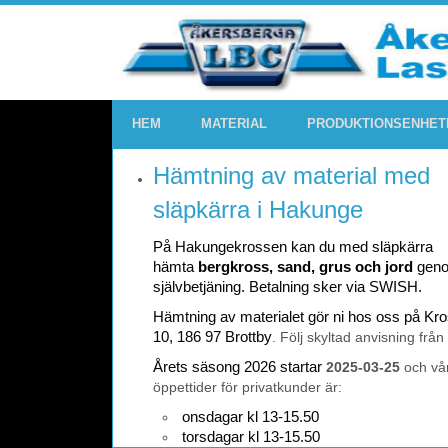
HEM
MATERIAL
PRODUKTIONSENHET
Hämtning av material med
släpkärra i Hakunge
På Hakungekrossen kan du med släpkärra
hämta
bergkross, sand, grus och jord
gen
självbetjäning. Betalning sker via SWISH.
Hämtning av materialet gör ni hos oss på K
10, 186 97 Brottby
. Följ skyltad anvisning från
Årets säsong 2026 startar
2025-03-25
och vå
öppettider för privatkunder är:
onsdagar kl 13-15.50
torsdagar kl 13-15.50