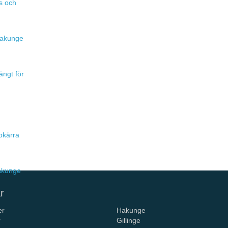
s och
 Hakunge
ängt för
pkärra
Hakunge
r
er
Hakunge
r
Gillinge