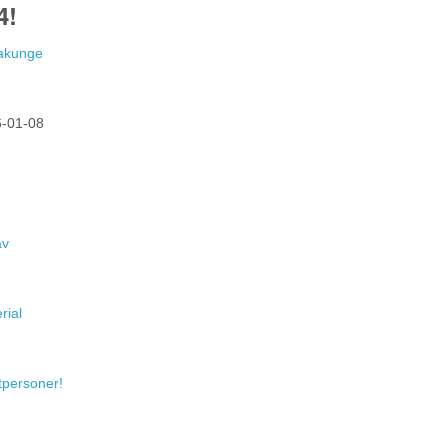
4!
Hakunge
-01-08
av
rial
atpersoner!