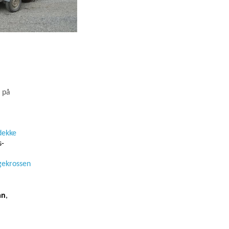
ö på
dekke
s-
ngekrossen
an
,