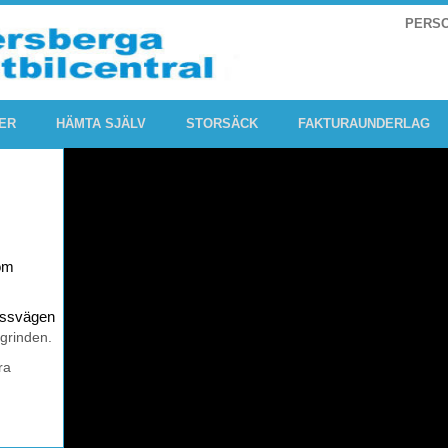
PERS
ER
HÄMTA SJÄLV
STORSÄCK
FAKTURAUNDERLAG
om
rossvägen
 grinden.
ra