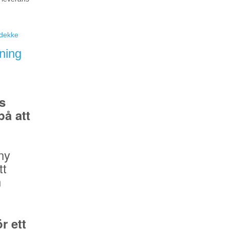
eidekke
ning
s
å att
ny
tt
n
r ett