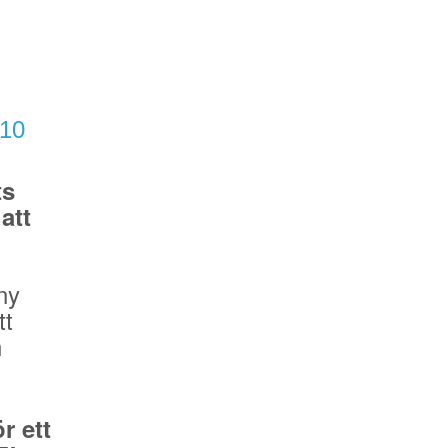
/10
ts
att
ny
tt
n
r ett