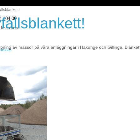
allsblankett!
fallsblankett!
44 104 00
 leverans
ntippning av massor på våra anläggningar i Hakunge och Gillinge. Blanke
eidekke