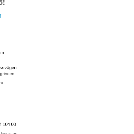
5!
r
om
rossvägen
 grinden.
ra
44 104 00
 leverans