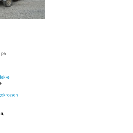
ö på
dekke
s-
ngekrossen
an
,