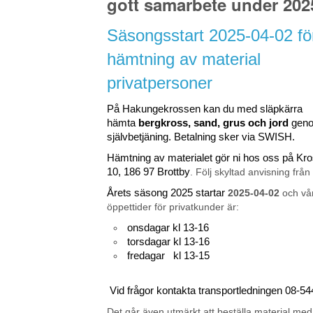
gott samarbete under 202
Säsongsstart 2025-04-02 fö
hämtning av material
privatpersoner
På Hakungekrossen kan du med släpkärra
hämta
bergkross, sand, grus och jord
gen
självbetjäning. Betalning sker via SWISH.
Hämtning av materialet gör ni hos oss på K
10, 186 97 Brottby
. Följ skyltad anvisning från
Årets säsong 2025 startar
2025-04-02
och vå
öppettider för privatkunder är:
onsdagar kl 13-16
torsdagar kl 13-16
fredagar kl 13-15
Vid frågor kontakta transportledningen 08-5
Det går även utmärkt att beställa material med