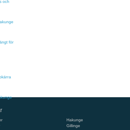
s och
 Hakunge
ängt för
pkärra
Hakunge
r
er
Hakunge
r
Gillinge