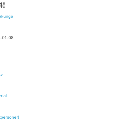
4!
Hakunge
-01-08
av
rial
atpersoner!