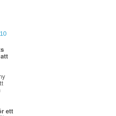
/10
ts
att
ny
tt
n
r ett