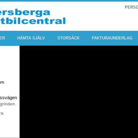
PERS
ER
HÄMTA SJÄLV
STORSÄCK
FAKTURAUNDERLAG
om
rossvägen
 grinden.
ra