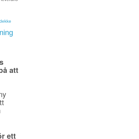
eidekke
ning
s
å att
ny
tt
n
r ett