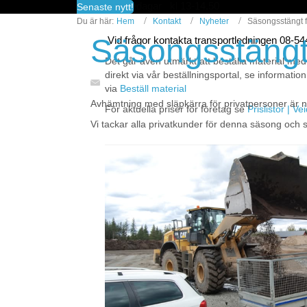
fredagar kl 13-14.50
Senaste nytt!
Du är här:
Hem
Kontakt
Nyheter
Säsongsstängt f
Säsongsstängt 
Vid frågor kontakta transportledningen 08-5
Det går även utmärkt att beställa material med
direkt via vår beställningsportal, se information
via
Beställ material
Avhämtning med släpkärra för privatpersoner är nu
För aktuella priser för företag se
Prislistor | V
Vi tackar alla privatkunder för denna säsong och se