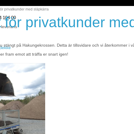
ör privatkunder med släpkärra
för privatkunder med
44 104 00
 leverans
 stängt på Hakungekrossen. Detta är tillsvidare och vi återkommer i v
eidekke
r fram emot att träffa er snart igen!