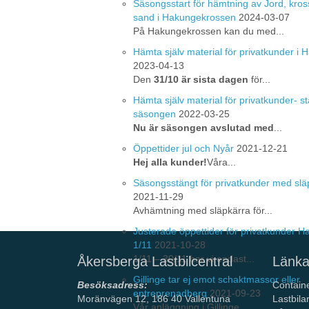
Säsongsstart för hämtning av Jord, kros
sand i Hakungekrossen
2024-03-07
På Hakungekrossen kan du med...
Hämta själv material för privatkunder i
2023-04-13
Den
31/10 är sista dagen
för...
Hämta själv material för privatkunder- st
säsongen
2022-03-25
Nu är säsongen avslutad med
...
Öppettider jul och Nyår
2021-12-21
Hej alla kunder!
Våra...
Säsongsstängt för privatkunder med slä
2021-11-29
Avhämtning med släpkärra för...
Justerade öppettider för privatkunder 
1/11
2021-10-28
1/11 – 30/11 har vi endast...
Åkersberga Lastbilcentral
Länka
Gillinge tar ej emot schaktmassor eller
Besöksadress:
Contain
entreprenadberg
2021-09-23
Moränvägen 12, 186 40 Vallentuna
Lastbila
Vår anläggning i Gillinge ...