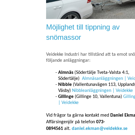
Möjlighet till tippning av
snömassor
Veidekke Industri har tillstånd att ta emot sn
följande anläggningar:
Almnäs
(Södertälje Tveta-Valsta 4:1,
Södertälje)
Almnäsanläggningen | Vei
Nibble
(Vallentunavägen 113, Uppland
Väsby)
Nibbleanläggningen | Veidekke
Gillinge
(Gillinge 10, Vallentuna)
Gilli
| Veidekke
Vid frågor ta gärna kontakt med
Daniel Ekm
Affärsingenjör på telefon
073-
0894561
alt.
daniel.ekman@veidekke.se