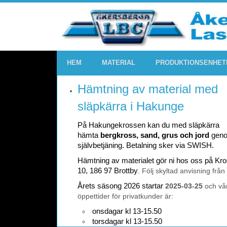
HEM
MATERIAL
PRODUKTIONSENHET
Hämtning av material med
släpkärra i Hakunge
På Hakungekrossen kan du med släpkärra
hämta
bergkross, sand, grus och jord
gen
självbetjäning. Betalning sker via SWISH.
Hämtning av materialet gör ni hos oss på K
10, 186 97 Brottby
. Följ skyltad anvisning från
Årets säsong 2026 startar
2025-03-25
och vå
öppettider för privatkunder är:
onsdagar kl 13-15.50
torsdagar kl 13-15.50