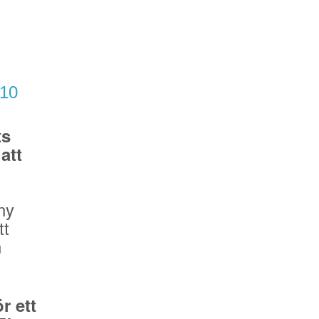
/10
ts
att
ny
tt
n
r ett