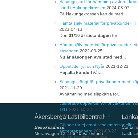
Säsongsstart för hämtning av Jord, kros
sand i Hakungekrossen
2024-03-07
På Hakungekrossen kan du med...
Hämta själv material för privatkunder i
2023-04-13
Den
31/10 är sista dagen
för...
Hämta själv material för privatkunder- st
säsongen
2022-03-25
Nu är säsongen avslutad med
...
Öppettider jul och Nyår
2021-12-21
Hej alla kunder!
Våra...
Säsongsstängt för privatkunder med slä
2021-11-29
Avhämtning med släpkärra för...
Justerade öppettider för privatkunder 
1/11
2021-10-28
1/11 – 30/11 har vi endast...
Åkersberga Lastbilcentral
Länka
Gillinge tar ej emot schaktmassor eller
Besöksadress:
Contain
entreprenadberg
2021-09-23
Moränvägen 12, 186 40 Vallentuna
Lastbila
Vår anläggning i Gillinge ...