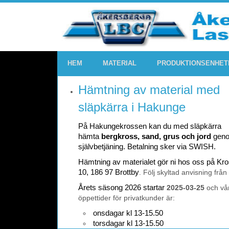
HEM
MATERIAL
PRODUKTIONSENHET
Hämtning av material med
släpkärra i Hakunge
På Hakungekrossen kan du med släpkärra
hämta
bergkross, sand, grus och jord
gen
självbetjäning. Betalning sker via SWISH.
Hämtning av materialet gör ni hos oss på K
10, 186 97 Brottby
. Följ skyltad anvisning från
Årets säsong 2026 startar
2025-03-25
och vå
öppettider för privatkunder är:
onsdagar kl 13-15.50
torsdagar kl 13-15.50