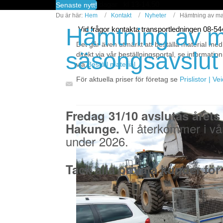
fredagar kl 13-14.50
Senaste nytt!
Du är här:
Hem
Kontakt
Nyheter
Hämtning av mat
Hämtning av m
Vid frågor kontakta transportledningen 08-5
Det går även utmärkt att beställa material med
säsongsavslut
direkt via vår beställningsportal, se information
via
Beställ material
För aktuella priser för företag se
Prislistor | V
Fredag 31/10 avslutas årets
Vi återkommer i vå
Hakunge.
under 2026.
Tack alla privata kunder för