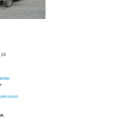
ö på
dekke
s-
ngekrossen
an
,