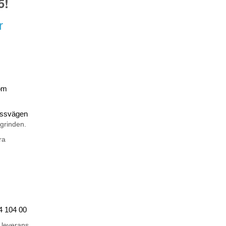
5!
r
om
rossvägen
 grinden.
ra
44 104 00
 leverans