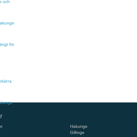
s och
 Hakunge
ängt för
pkärra
Hakunge
r
er
Hakunge
r
Gillinge