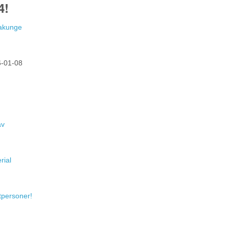
4!
Hakunge
-01-08
av
rial
atpersoner!