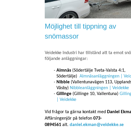
Möjlighet till tippning av
snömassor
Veidekke Industri har tillstånd att ta emot sn
följande anläggningar:
Almnäs
(Södertälje Tveta-Valsta 4:1,
Södertälje)
Almnäsanläggningen | Vei
Nibble
(Vallentunavägen 113, Uppland
Väsby)
Nibbleanläggningen | Veidekke
Gillinge
(Gillinge 10, Vallentuna)
Gilli
| Veidekke
Vid frågor ta gärna kontakt med
Daniel Ekm
Affärsingenjör på telefon
073-
0894561
alt.
daniel.ekman@veidekke.se