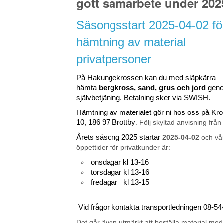
gott samarbete under 202
Säsongsstart 2025-04-02 fö
hämtning av material
privatpersoner
På Hakungekrossen kan du med släpkärra
hämta
bergkross, sand, grus och jord
gen
självbetjäning. Betalning sker via SWISH.
Hämtning av materialet gör ni hos oss på K
10, 186 97 Brottby
. Följ skyltad anvisning från
Årets säsong 2025 startar
2025-04-02
och vå
öppettider för privatkunder är:
onsdagar kl 13-16
torsdagar kl 13-16
fredagar kl 13-15
Vid frågor kontakta transportledningen 08-5
Det går även utmärkt att beställa material med