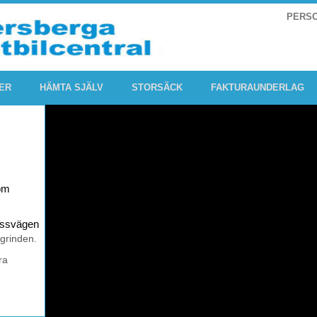
PERS
ER
HÄMTA SJÄLV
STORSÄCK
FAKTURAUNDERLAG
om
rossvägen
 grinden.
ra