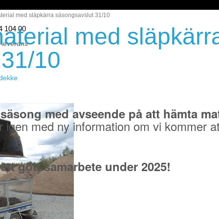
erial med släpkärra säsongsavslut 31/10
aterial med släpkärr
44 104 00
 leverans
 31/10
eidekke
 säsong med avseende på att hämta mate
r igen med ny information om vi kommer at
 ett gott samarbete under 2025!