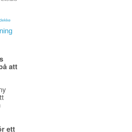
eidekke
ning
s
å att
ny
tt
n
r ett