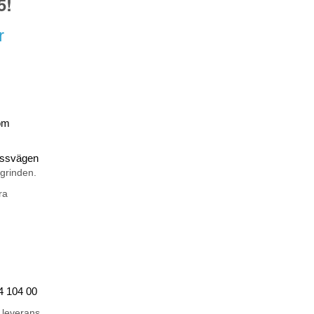
5!
r
om
rossvägen
 grinden.
ra
44 104 00
 leverans