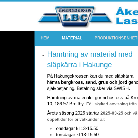
HEM
MATERIAL
PRODUKTIONSENHET
Hämtning av material med
släpkärra i Hakunge
På Hakungekrossen kan du med släpkärra
hämta
bergkross, sand, grus och jord
gen
självbetjäning. Betalning sker via SWISH.
Hämtning av materialet gör ni hos oss på K
10, 186 97 Brottby
. Följ skyltad anvisning från
Årets säsong 2026 startar
2025-03-25
och vå
öppettider för privatkunder är:
onsdagar kl 13-15.50
torsdagar kl 13-15.50