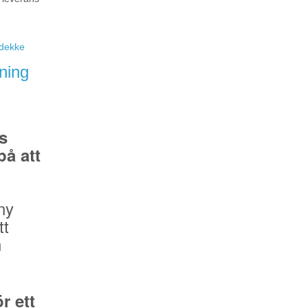
eidekke
ning
s
å att
ny
tt
n
r ett