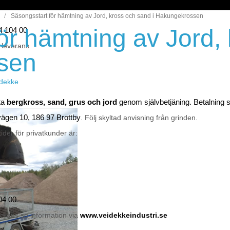
Säsongsstart för hämtning av Jord, kross och sand i Hakungekrossen
ör hämtning av Jord,
44 104 00
 leverans
sen
eidekke
ta
bergkross, sand, grus och jord
genom självbetjäning. Betalning
vägen 10, 186 97 Brottby
. Följ skyltad anvisning från grinden.
der för privatkunder är:
04 00
verans se information via
www.veidekkeindustri.se