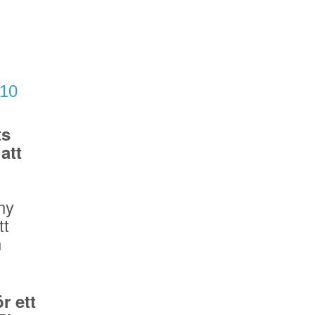
/10
ts
att
ny
tt
n
r ett