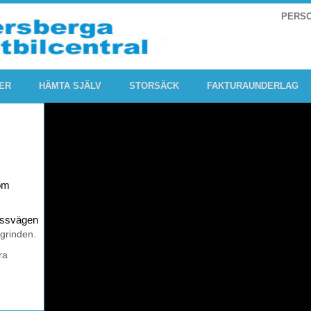
PERS
ER
HÄMTA SJÄLV
STORSÄCK
FAKTURAUNDERLAG
om
rossvägen
 grinden.
ra