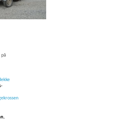
ö på
dekke
s-
ngekrossen
an
,