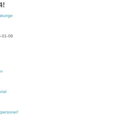
4!
Hakunge
-01-08
av
rial
atpersoner!