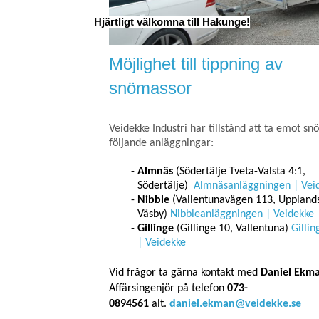
Hjärtligt välkomna till Hakunge!
Möjlighet till tippning av
snömassor
Veidekke Industri har tillstånd att ta emot sn
följande anläggningar:
Almnäs
(Södertälje Tveta-Valsta 4:1,
Södertälje)
Almnäsanläggningen | Vei
Nibble
(Vallentunavägen 113, Uppland
Väsby)
Nibbleanläggningen | Veidekke
Gillinge
(Gillinge 10, Vallentuna)
Gilli
| Veidekke
Vid frågor ta gärna kontakt med
Daniel Ekm
Affärsingenjör på telefon
073-
0894561
alt.
daniel.ekman@veidekke.se