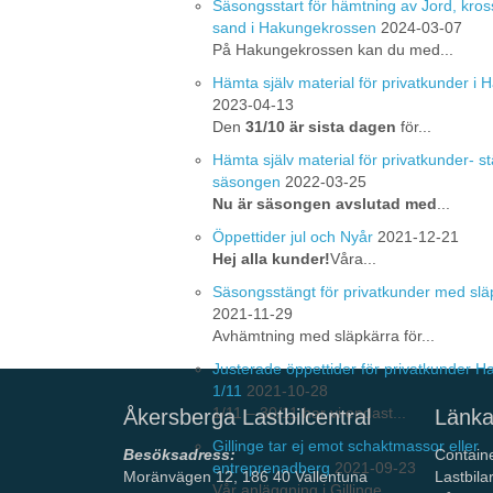
Säsongsstart för hämtning av Jord, kros
sand i Hakungekrossen
2024-03-07
På Hakungekrossen kan du med...
Hämta själv material för privatkunder i
2023-04-13
Den
31/10 är sista dagen
för...
Hämta själv material för privatkunder- st
säsongen
2022-03-25
Nu är säsongen avslutad med
...
Öppettider jul och Nyår
2021-12-21
Hej alla kunder!
Våra...
Säsongsstängt för privatkunder med slä
2021-11-29
Avhämtning med släpkärra för...
Justerade öppettider för privatkunder 
1/11
2021-10-28
1/11 – 30/11 har vi endast...
Åkersberga Lastbilcentral
Länka
Gillinge tar ej emot schaktmassor eller
Besöksadress:
Contain
entreprenadberg
2021-09-23
Moränvägen 12, 186 40 Vallentuna
Lastbila
Vår anläggning i Gillinge ...