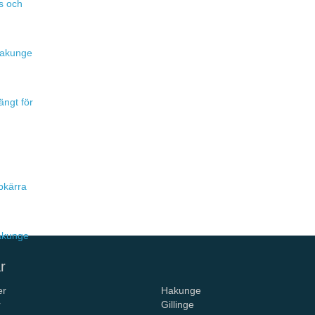
s och
 Hakunge
ängt för
pkärra
Hakunge
r
er
Hakunge
r
Gillinge