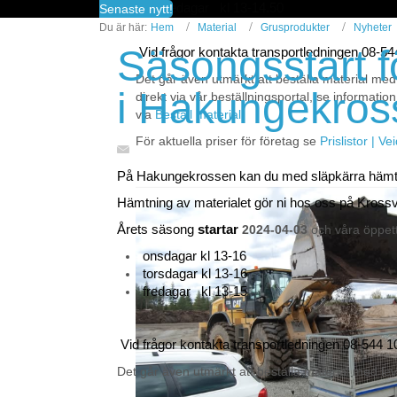
fredagar kl 13-14.50
Senaste nytt!
Du är här:
Hem
Material
Grusprodukter
Nyheter
Säsongsstart f
Vid frågor kontakta transportledningen 08-5
Det går även utmärkt att beställa material med
i Hakungekros
direkt via vår beställningsportal, se information
via
Beställ material
För aktuella priser för företag se
Prislistor | V
På Hakungekrossen kan du med släpkärra häm
Hämtning av materialet gör ni hos oss på Kross
Årets säsong
startar
2024-04-03
och våra öppetti
onsdagar kl 13-16
torsdagar kl 13-16
fredagar kl 13-15
Vid frågor kontakta transportledningen 08-544 1
Det går även utmärkt att beställa material med le