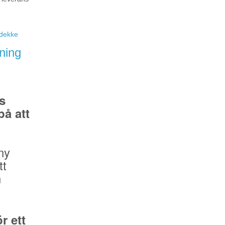
eidekke
ning
s
å att
ny
tt
n
r ett