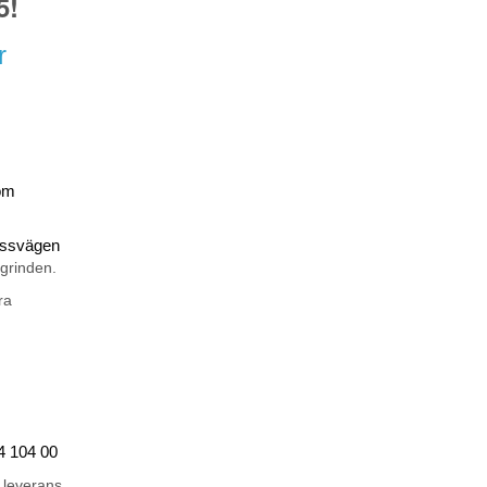
5!
r
om
rossvägen
 grinden.
ra
44 104 00
 leverans