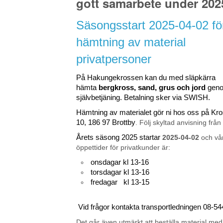
gott samarbete under 202
Säsongsstart 2025-04-02 fö
hämtning av material
privatpersoner
På Hakungekrossen kan du med släpkärra
hämta
bergkross, sand, grus och jord
gen
självbetjäning. Betalning sker via SWISH.
Hämtning av materialet gör ni hos oss på K
10, 186 97 Brottby
. Följ skyltad anvisning från
Årets säsong 2025 startar
2025-04-02
och vå
öppettider för privatkunder är:
onsdagar kl 13-16
torsdagar kl 13-16
fredagar kl 13-15
Vid frågor kontakta transportledningen 08-5
Det går även utmärkt att beställa material med