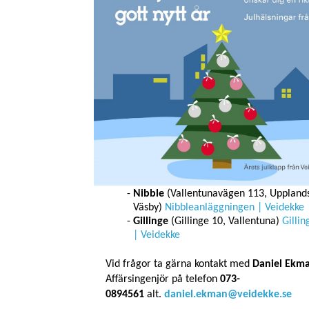
Möjlighet till tippning av
snömassor
Veidekke Industri har tillstånd att ta emot sn
följande anläggningar:
Almnäs
(Södertälje Tveta-Valsta 4:1,
Södertälje)
Almnäsanläggningen | Vei
Nibble
(Vallentunavägen 113, Uppland
Väsby)
Nibbleanläggningen | Veidekke
Gillinge
(Gillinge 10, Vallentuna)
Gilli
| Veidekke
Vid frågor ta gärna kontakt med
Daniel Ekm
Affärsingenjör på telefon
073-
0894561
alt.
daniel.ekman@veidekke.se