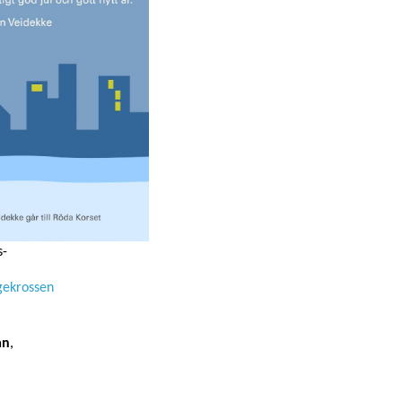
ö på
dekke
s-
ngekrossen
an
,