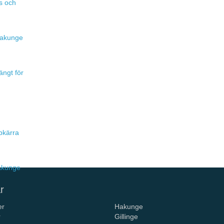
s och
 Hakunge
ängt för
pkärra
Hakunge
r
er
Hakunge
r
Gillinge