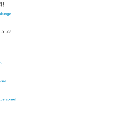
4!
Hakunge
-01-08
av
rial
atpersoner!