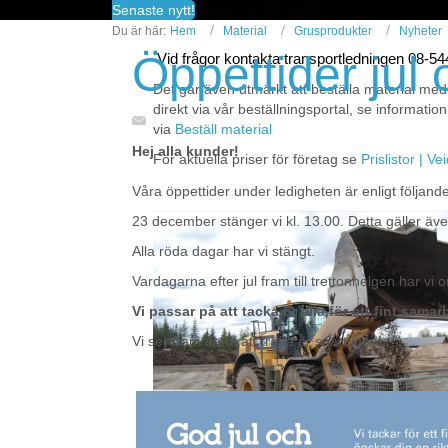
fredagar kl 13-14.50
Senaste nytt!
Du är här:
Hem
Material
Grusprodukter
Nyheter
Öppettider jul
Vid frågor kontakta transportledningen 08-5
Det går även utmärkt att beställa material med
direkt via vår beställningsportal, se information
via
Beställ material
Hej alla kunder!
För aktuella priser för företag se
Prislistor | V
Våra öppettider under ledigheten är enligt följande
23 december stänger vi kl. 13.00. Detta gäller även
Alla röda dagar har vi stängt.
Vardagarna efter jul fram till trettonhelgen har vi o
Vi passar på att tacka Er alla för ett fint sama
Vi ser fram emot att träffa er snart igen!