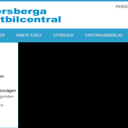
PERS
ER
HÄMTA SJÄLV
STORSÄCK
FAKTURAUNDERLAG
om
rossvägen
 grinden.
ra