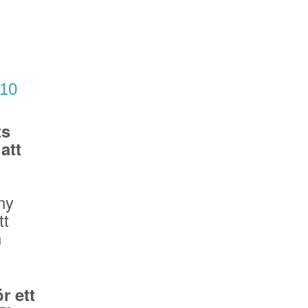
/10
ts
att
ny
tt
n
r ett