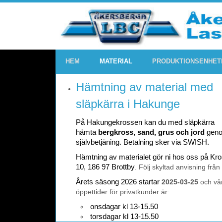
HEM
MATERIAL
PRODUKTIONSENHET
Hämtning av material med
släpkärra i Hakunge
På Hakungekrossen kan du med släpkärra
hämta
bergkross, sand, grus och jord
gen
självbetjäning. Betalning sker via SWISH.
Hämtning av materialet gör ni hos oss på K
10, 186 97 Brottby
. Följ skyltad anvisning från
Årets säsong 2026 startar
2025-03-25
och vå
öppettider för privatkunder är:
onsdagar kl 13-15.50
torsdagar kl 13-15.50