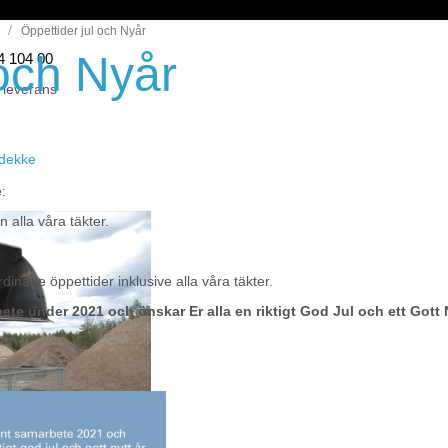
Öppettider jul och Nyår
 och Nyår
44 104 00
 leverans
eidekke
:
 alla våra täkter.
rdinarie öppettider inklusive alla våra täkter.
rbete under 2021 och önskar Er alla en riktigt God Jul och ett Gott 