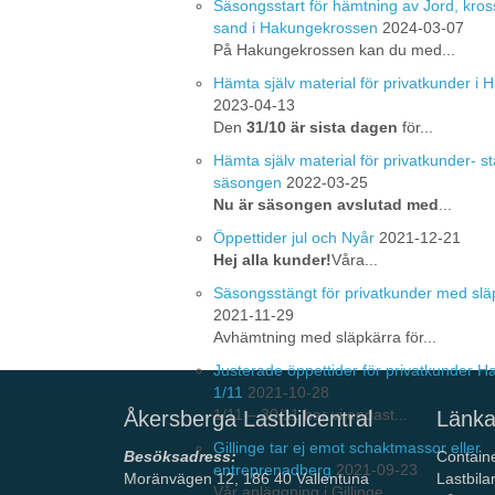
Säsongsstart för hämtning av Jord, kros
sand i Hakungekrossen
2024-03-07
På Hakungekrossen kan du med...
Hämta själv material för privatkunder i
2023-04-13
Den
31/10 är sista dagen
för...
Hämta själv material för privatkunder- st
säsongen
2022-03-25
Nu är säsongen avslutad med
...
Öppettider jul och Nyår
2021-12-21
Hej alla kunder!
Våra...
Säsongsstängt för privatkunder med slä
2021-11-29
Avhämtning med släpkärra för...
Justerade öppettider för privatkunder 
1/11
2021-10-28
1/11 – 30/11 har vi endast...
Åkersberga Lastbilcentral
Länka
Gillinge tar ej emot schaktmassor eller
Besöksadress:
Contain
entreprenadberg
2021-09-23
Moränvägen 12, 186 40 Vallentuna
Lastbila
Vår anläggning i Gillinge ...