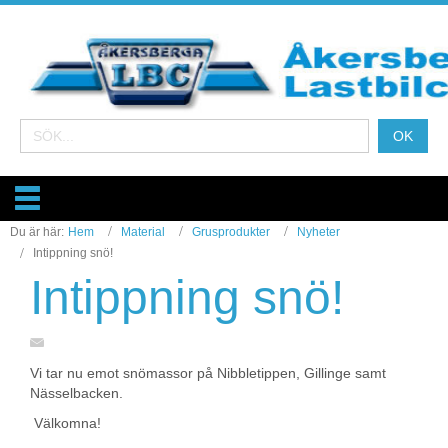
Du är här:
Hem
Material
Grusprodukter
Nyheter
Intippning snö!
Intippning snö!
Vi tar nu emot snömassor på Nibbletippen, Gillinge samt
Nässelbacken.
Välkomna!