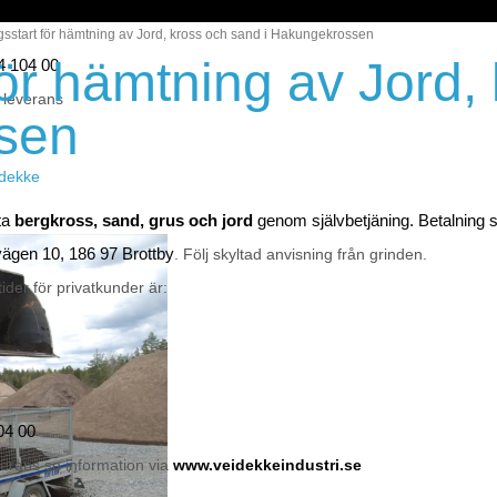
sstart för hämtning av Jord, kross och sand i Hakungekrossen
ör hämtning av Jord,
44 104 00
 leverans
sen
eidekke
ta
bergkross, sand, grus och jord
genom självbetjäning. Betalning
vägen 10, 186 97 Brottby
. Följ skyltad anvisning från grinden.
der för privatkunder är:
04 00
verans se information via
www.veidekkeindustri.se