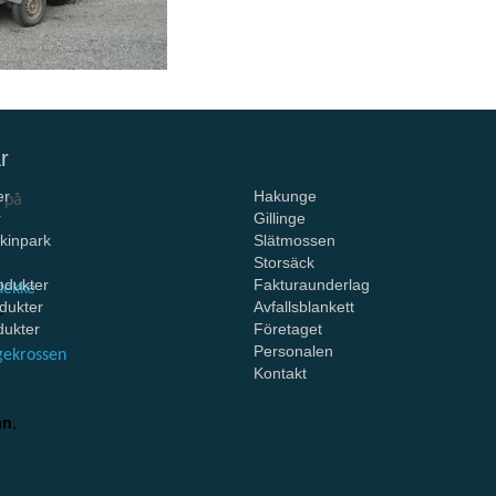
r
er
Hakunge
ö på
r
Gillinge
kinpark
Slätmossen
Storsäck
odukter
Fakturaunderlag
dekke
dukter
Avfallsblankett
s-
dukter
Företaget
Personalen
ngekrossen
Kontakt
an
,