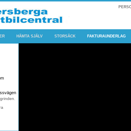
PERS
ER
HÄMTA SJÄLV
STORSÄCK
FAKTURAUNDERLAG
om
rossvägen
 grinden.
ra