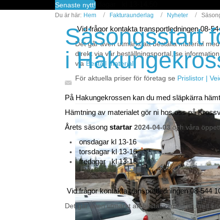
fredagar kl 13-14.50
Senaste nytt!
Du är här:
Hem
Fakturaunderlag
Nyheter
Säsong
Säsongsstart f
Vid frågor kontakta transportledningen 08-5
Det går även utmärkt att beställa material med
i Hakungekros
direkt via vår beställningsportal, se information
via
Beställ material
För aktuella priser för företag se
Prislistor | V
På Hakungekrossen kan du med släpkärra häm
Hämtning av materialet gör ni hos oss på Kross
Årets säsong
startar
2024-04-03
och våra öppetti
onsdagar kl 13-16
torsdagar kl 13-16
fredagar kl 13-15
Vid frågor kontakta transportledningen 08-544 1
Det går även utmärkt att beställa material med le