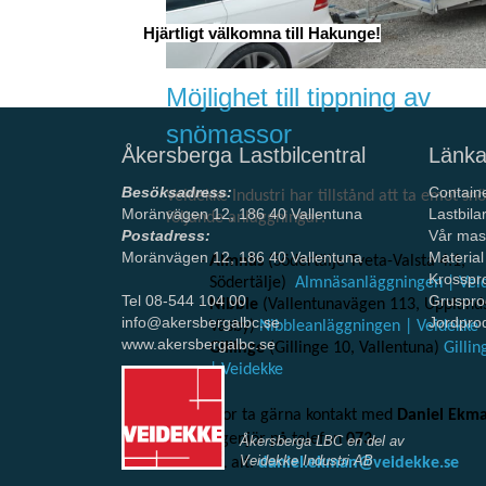
Hjärtligt välkomna till Hakunge!
Möjlighet till tippning av
snömassor
Åkersberga Lastbilcentral
Länka
Besöksadress:
Contain
Veidekke Industri har tillstånd att ta emot sn
Moränvägen 12, 186 40 Vallentuna
Lastbila
följande anläggningar:
Postadress:
Vår mas
Moränvägen 12, 186 40 Vallentuna
Material
Almnäs
(Södertälje Tveta-Valsta 4:1,
Krosspr
Södertälje)
Almnäsanläggningen | Vei
Tel 08-544 104 00
Gruspro
Nibble
(Vallentunavägen 113, Uppland
info@akersbergalbc.se
Jordpro
Väsby)
Nibbleanläggningen | Veidekke
www.akersbergalbc.se
Gillinge
(Gillinge 10, Vallentuna)
Gilli
| Veidekke
Vid frågor ta gärna kontakt med
Daniel Ekm
Affärsingenjör på telefon
073-
Åkersberga LBC en del av
Veidekke Industri AB
0894561
alt.
daniel.ekman@veidekke.se