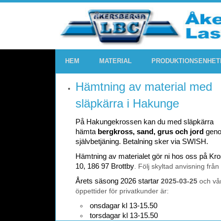
HEM
MATERIAL
PRODUKTIONSENHET
Hämtning av material med
släpkärra i Hakunge
På Hakungekrossen kan du med släpkärra
hämta
bergkross, sand, grus och jord
gen
självbetjäning. Betalning sker via SWISH.
Hämtning av materialet gör ni hos oss på K
10, 186 97 Brottby
. Följ skyltad anvisning från
Årets säsong 2026 startar
2025-03-25
och vå
öppettider för privatkunder är:
onsdagar kl 13-15.50
torsdagar kl 13-15.50