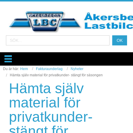
Du är här:
Hem
Fakturaunderlag
Nyheter
Hämta själv material för privatkunder- stängt för säsongen
Hämta själv
material för
privatkunder-
stängt för