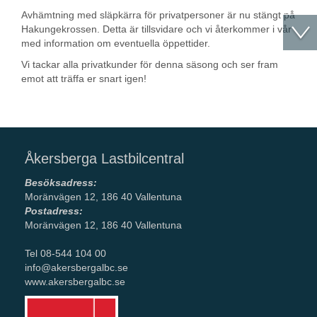
Avhämtning med släpkärra för privatpersoner är nu stängt på
Hakungekrossen. Detta är tillsvidare och vi återkommer i vår
med information om eventuella öppettider.
Vi tackar alla privatkunder för denna säsong och ser fram
emot att träffa er snart igen!
Åkersberga Lastbilcentral
Besöksadress:
Moränvägen 12, 186 40 Vallentuna
Postadress:
Moränvägen 12, 186 40 Vallentuna
Tel 08-544 104 00
info@akersbergalbc.se
www.akersbergalbc.se