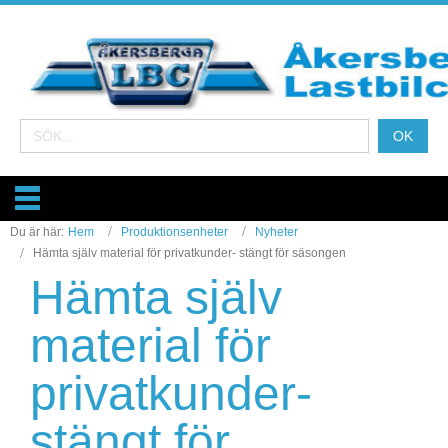
Du är här:
Hem
Produktionsenheter
Nyheter
Hämta själv material för privatkunder- stängt för säsongen
Hämta själv
material för
privatkunder-
stängt för