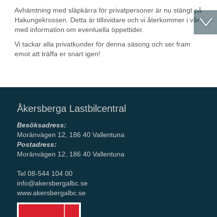
Avhämtning med släpkärra för privatpersoner är nu stängt på
Hakungekrossen. Detta är tillsvidare och vi återkommer i vår
med information om eventuella öppettider.
Vi tackar alla privatkunder för denna säsong och ser fram
emot att träffa er snart igen!
Åkersberga Lastbilcentral
Besöksadress:
Moränvägen 12, 186 40 Vallentuna
Postadress:
Moränvägen 12, 186 40 Vallentuna
Tel 08-544 104 00
info@akersbergalbc.se
www.akersbergalbc.se