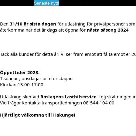
fredagar kl 13-14.50
Senaste nytt!
Vid frågor kontakta transportledningen 08-5
Den 
31/10 är sista dagen
 för utlastning för privatpersoner so
Det går även utmärkt att beställa material med
återkomma när det är dags att öppna för 
nästa säsong 2024
direkt via vår beställningsportal, se information
via
Beställ material
För aktuella priser för företag se
Prislistor | V
Tack alla kunder för detta år! Vi ser fram emot att få ta emot er 2
Öppettider 2023:
Tisdagar , onsdagar och torsdagar
Klockan 13.00-17.00
Utlastning sker vid 
Roslagens Lastbilservice
 -följ skyltningen 
Vid frågor kontakta transportledningen 08-544 104 00
Hjärtligt välkomna till Hakunge!