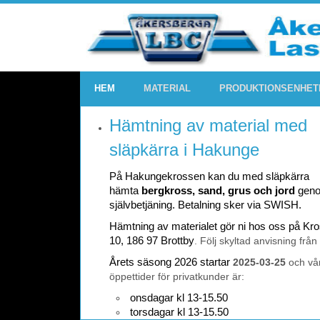
HEM
MATERIAL
PRODUKTIONSENHET
Hämtning av material med
släpkärra i Hakunge
På Hakungekrossen kan du med släpkärra
hämta
bergkross, sand, grus och jord
gen
självbetjäning. Betalning sker via SWISH.
Hämtning av materialet gör ni hos oss på K
10, 186 97 Brottby
. Följ skyltad anvisning från
Årets säsong 2026 startar
2025-03-25
och vå
öppettider för privatkunder är:
onsdagar kl 13-15.50
torsdagar kl 13-15.50