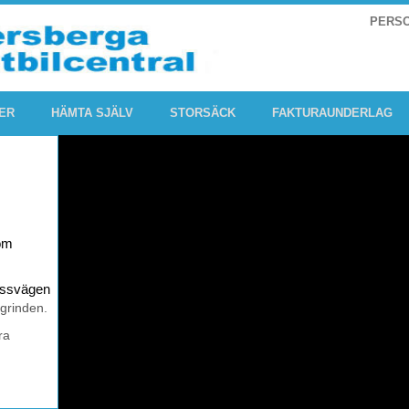
PERS
ER
HÄMTA SJÄLV
STORSÄCK
FAKTURAUNDERLAG
om
rossvägen
 grinden.
ra