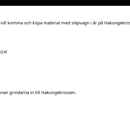
44 104 00
m vill komma och köpa material med släpvagn i år på Hakungekrosse
 leverans
eidekke
024!
innan grindarna in till Hakungekrossen.