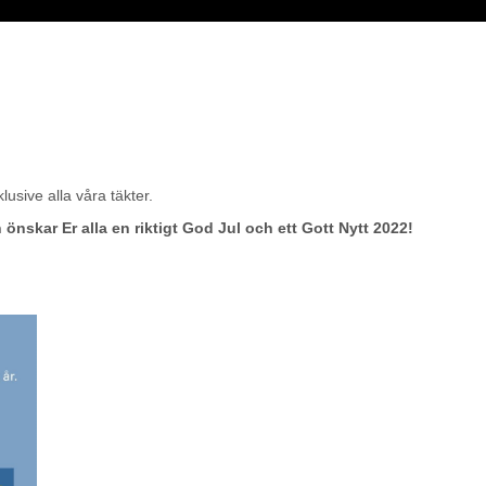
44 104 00
 leverans
eidekke
lusive alla våra täkter.
 önskar Er alla en riktigt God Jul och ett Gott Nytt 2022!