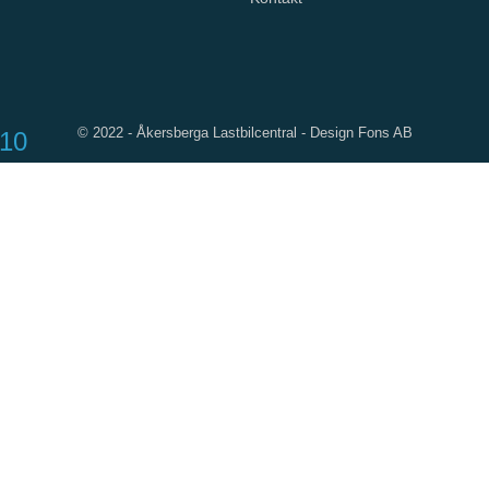
© 2022 - Åkersberga Lastbilcentral -
Design Fons AB
/10
ts
att
ny
tt
n
r ett