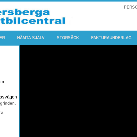
PERS
ER
HÄMTA SJÄLV
STORSÄCK
FAKTURAUNDERLAG
om
rossvägen
 grinden.
ra