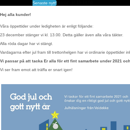
fredagar kl 13-14.50
Senaste nytt!
Hej alla kunder!
Vid frågor kontakta transportledningen 08-5
Det går även utmärkt att beställa material med
Våra öppettider under ledigheten är enligt följande:
direkt via vår beställningsportal, se information
23 december stänger vi kl. 13.00. Detta gäller även alla våra täkter.
via
Beställ material
Alla röda dagar har vi stängt.
För aktuella priser för företag se
Prislistor | V
Vardagarna efter jul fram till trettonhelgen har vi ordinarie öppettider ink
Vi passar på att tacka Er alla för ett fint samarbete under 2021 och
Vi ser fram emot att träffa er snart igen!