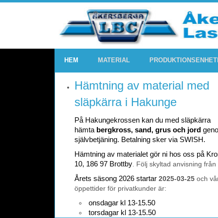
HEM
MATERIAL
PRODUKTIONSENHET
Hämtning av material med
släpkärra i Hakunge
På Hakungekrossen kan du med släpkärra
hämta
bergkross, sand, grus och jord
gen
självbetjäning. Betalning sker via SWISH.
Hämtning av materialet gör ni hos oss på K
10, 186 97 Brottby
. Följ skyltad anvisning från
Årets säsong 2026 startar
2025-03-25
och vå
öppettider för privatkunder är:
onsdagar kl 13-15.50
torsdagar kl 13-15.50