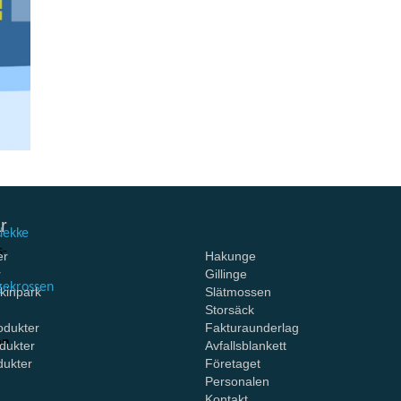
ö på
r
dekke
s-
er
Hakunge
r
Gillinge
ngekrossen
kinpark
Slätmossen
Storsäck
odukter
Fakturaunderlag
an
,
dukter
Avfallsblankett
dukter
Företaget
Personalen
Kontakt