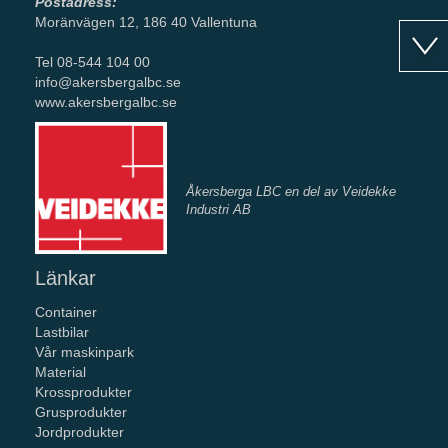
Postadress:
Moränvägen 12, 186 40 Vallentuna
Tel 08-544 104 00
info@akersbergalbc.se
www.akersbergalbc.se
Åkersberga LBC en del av Veidekke
Industri AB
Länkar
Container
Lastbilar
Vår maskinpark
Material
Krossprodukter
Grusprodukter
Jordprodukter