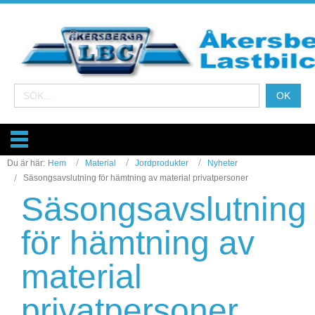
Du är här:
Hem
Material
Jordprodukter
Nyheter
Säsongsavslutning för hämtning av material privatpersoner
Säsongsavslutning
för hämtning av
material
privatpersoner