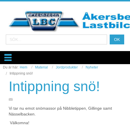
Du är här:
Hem
Material
Jordprodukter
Nyheter
Intippning snö!
Intippning snö!
Vi tar nu emot snömassor på Nibbletippen, Gillinge samt
Nässelbacken.
Välkomna!