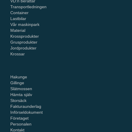
VD:n berättar
Transportledningen
Container
Lastbilar
Vår maskinpark
Material
Krossprodukter
Grusprodukter
Jordprodukter
Krossar
Hakunge
Gillinge
Slätmossen
Hämta själv
Storsäck
Fakturaunderlag
Införseldokument
Företaget
Personalen
Kontakt