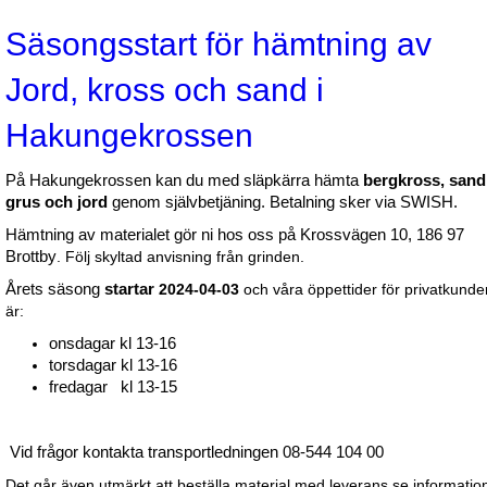
Säsongsstart för hämtning av
Jord, kross och sand i
Hakungekrossen
På Hakungekrossen kan du med släpkärra hämta
bergkross, sand
grus och jord
genom självbetjäning. Betalning sker via SWISH.
Hämtning av materialet gör ni hos oss på Krossvägen 10, 186 97
Brottby
. Följ skyltad anvisning från grinden.
Årets säsong
startar
2024-04-03
och våra öppettider för privatkunde
är:
onsdagar kl 13-16
torsdagar kl 13-16
fredagar kl 13-15
Vid frågor kontakta transportledningen 08-544 104 00
Det går även utmärkt att beställa material med leverans se informatio