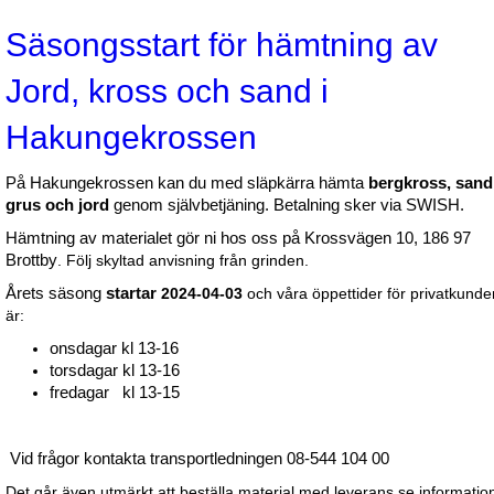
Säsongsstart för hämtning av
Jord, kross och sand i
Hakungekrossen
På Hakungekrossen kan du med släpkärra hämta
bergkross, sand
grus och jord
genom självbetjäning. Betalning sker via SWISH.
Hämtning av materialet gör ni hos oss på Krossvägen 10, 186 97
Brottby
. Följ skyltad anvisning från grinden.
Årets säsong
startar
2024-04-03
och våra öppettider för privatkunde
är:
onsdagar kl 13-16
torsdagar kl 13-16
fredagar kl 13-15
Vid frågor kontakta transportledningen 08-544 104 00
Det går även utmärkt att beställa material med leverans se informatio