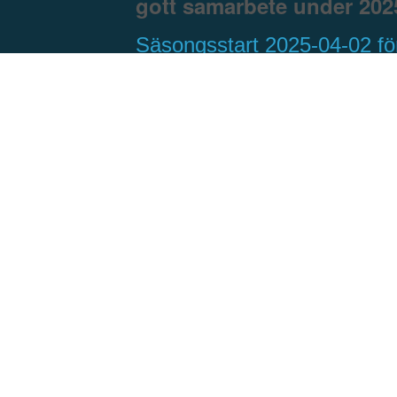
gott samarbete under 202
Säsongsstart 2025-04-02 fö
hämtning av material
privatpersoner
På Hakungekrossen kan du med släpkärra
hämta
bergkross, sand, grus och jord
gen
självbetjäning. Betalning sker via SWISH.
Hämtning av materialet gör ni hos oss på K
10, 186 97 Brottby
. Följ skyltad anvisning från
Årets säsong 2025 startar
2025-04-02
och vå
öppettider för privatkunder är:
onsdagar kl 13-16
torsdagar kl 13-16
fredagar kl 13-15
Vid frågor kontakta transportledningen 08-5
Det går även utmärkt att beställa material med