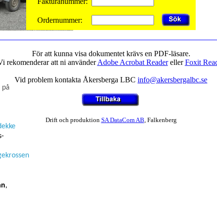
ö på
dekke
s-
ngekrossen
an
,