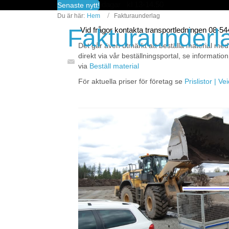
fredagar kl 13-14.50
Senaste nytt!
Du är här:
Hem
Fakturaunderlag
Fakturaunderl
Vid frågor kontakta transportledningen 08-5
Det går även utmärkt att beställa material med
direkt via vår beställningsportal, se information
via
Beställ material
För aktuella priser för företag se
Prislistor | V