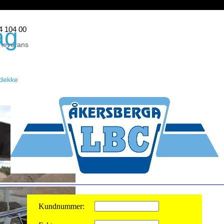
ag
44 104 00
 leverans
eidekke