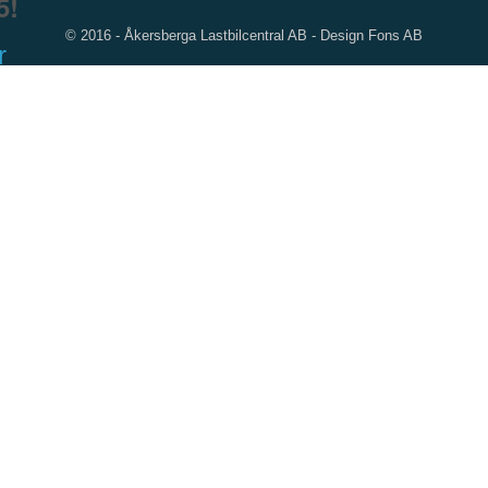
5!
© 2016 - Åkersberga Lastbilcentral AB -
Design Fons AB
r
om
rossvägen
 grinden.
ra
44 104 00
 leverans