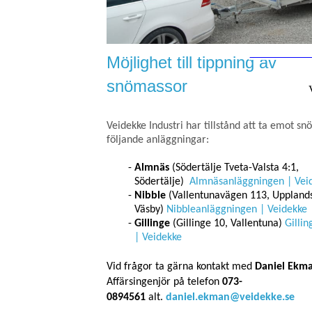
Möjlighet till tippning av
snömassor
Veidekke Industri har tillstånd att ta emot sn
följande anläggningar:
Almnäs
(Södertälje Tveta-Valsta 4:1,
Södertälje)
Almnäsanläggningen | Vei
Nibble
(Vallentunavägen 113, Uppland
Väsby)
Nibbleanläggningen | Veidekke
Gillinge
(Gillinge 10, Vallentuna)
Gilli
| Veidekke
Vid frågor ta gärna kontakt med
Daniel Ekm
Affärsingenjör på telefon
073-
0894561
alt.
daniel.ekman@veidekke.se