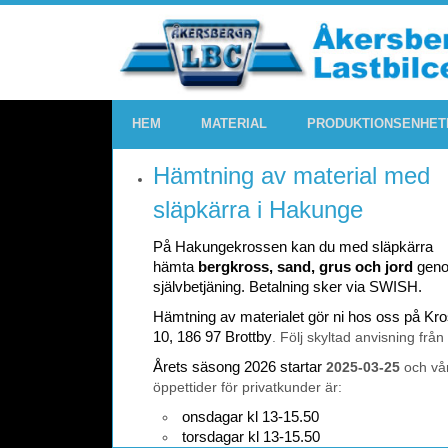
HEM
MATERIAL
PRODUKTIONSENHET
Hämtning av material med
släpkärra i Hakunge
På Hakungekrossen kan du med släpkärra
hämta
bergkross, sand, grus och jord
gen
självbetjäning. Betalning sker via SWISH.
Hämtning av materialet gör ni hos oss på K
10, 186 97 Brottby
. Följ skyltad anvisning från
Årets säsong 2026 startar
2025-03-25
och vå
öppettider för privatkunder är:
onsdagar kl 13-15.50
torsdagar kl 13-15.50