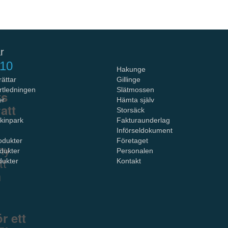
r
/10
Hakunge
ättar
Gillinge
rtledningen
Slätmossen
ts
er
Hämta själv
att
r
Storsäck
kinpark
Fakturaunderlag
Införseldokument
odukter
Företaget
ny
dukter
Personalen
tt
dukter
Kontakt
n
r ett