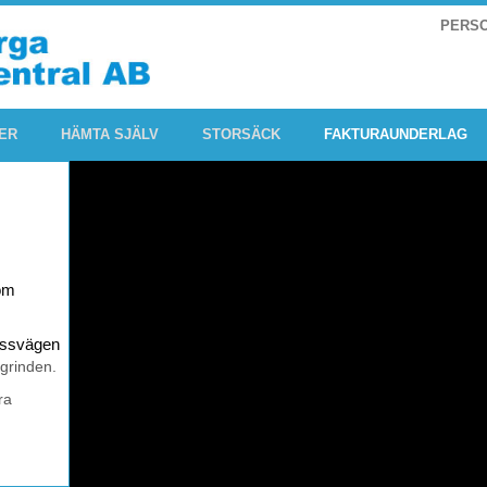
PERS
ER
HÄMTA SJÄLV
STORSÄCK
FAKTURAUNDERLAG
om
rossvägen
 grinden.
ra