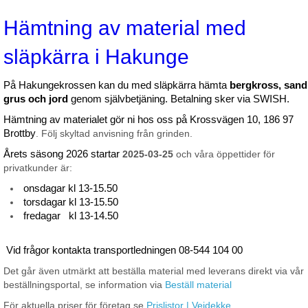
Hämtning av material med
släpkärra i Hakunge
På Hakungekrossen kan du med släpkärra hämta
bergkross, sand
grus och jord
genom självbetjäning. Betalning sker via SWISH.
Hämtning av materialet gör ni hos oss på Krossvägen 10, 186 97
Brottby
. Följ skyltad anvisning från grinden.
Årets säsong 2026 startar
2025-03-25
och våra öppettider för
privatkunder är:
onsdagar kl 13-15.50
torsdagar kl 13-15.50
fredagar kl 13-14.50
Vid frågor kontakta transportledningen 08-544 104 00
Det går även utmärkt att beställa material med leverans direkt via vår
beställningsportal, se information via
Beställ material
För aktuella priser för företag se
Prislistor | Veidekke