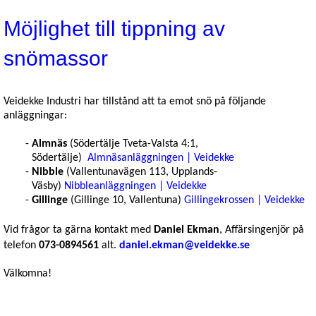
Möjlighet till tippning av
snömassor
Veidekke Industri har tillstånd att ta emot snö på följande
anläggningar:
Almnäs
(Södertälje Tveta-Valsta 4:1,
Södertälje)
Almnäsanläggningen | Veidekke
Nibble
(Vallentunavägen 113, Upplands-
Väsby)
Nibbleanläggningen | Veidekke
Gillinge
(Gillinge 10, Vallentuna)
Gillingekrossen | Veidekke
Vid frågor ta gärna kontakt med
Daniel Ekman
, Affärsingenjör på
telefon
073-0894561
alt.
daniel.ekman@veidekke.se
Välkomna!