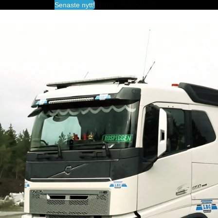
fredagar kl 13-14.50
Senaste nytt!
Vid frågor kontakta transportledningen 08-5
Det går även utmärkt att beställa material med
direkt via vår beställningsportal, se information
via
Beställ material
För aktuella priser för företag se
Prislistor | V