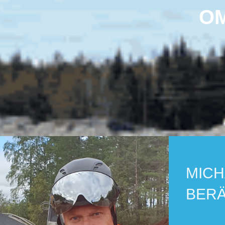
Välkomna!
OM
Hämtning av material med
släpkärra säsongsavslut 31
Fredag 31/10 avslutas åre
säsong med avseende på 
hämta material själv med
Vi
släpkärra i Hakunge.
återkommer i vår igen med 
information om vi kommer a
kunna erbjuda tjänsten äve
MICH
under 2026.
BER
Tack alla privata kunder fö