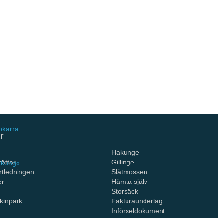
s och
 Hakunge
ängt för
pkärra
r
Hakunge
ättar
Gillinge
Hakunge
rtledningen
Slätmossen
er
Hämta själv
r
Storsäck
kinpark
Fakturaunderlag
Införseldokument