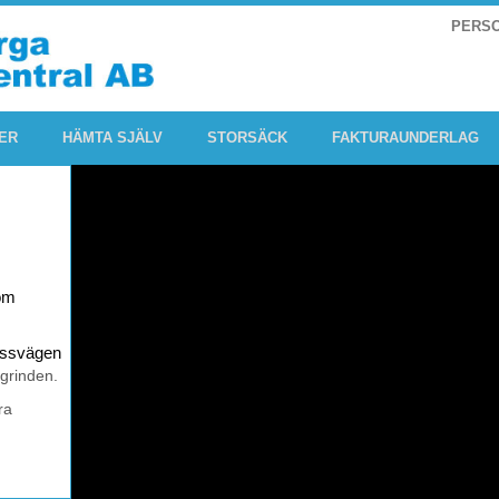
PERS
ER
HÄMTA SJÄLV
STORSÄCK
FAKTURAUNDERLAG
om
rossvägen
 grinden.
ra