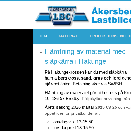
HEM
MATERIAL
PRODUKTIONSENHET
Hämtning av material med
släpkärra i Hakunge
På Hakungekrossen kan du med släpkärra
hämta
bergkross, sand, grus och jord
gen
självbetjäning. Betalning sker via SWISH.
Hämtning av materialet gör ni hos oss på K
10, 186 97 Brottby
. Följ skyltad anvisning från
Årets säsong 2026 startar
2025-03-25
och vå
öppettider för privatkunder är:
onsdagar kl 13-15.50
torsdagar kl 13-15.50