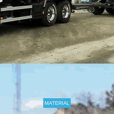
ö på
dekke
s-
ngekrossen
an
,
MATERIAL