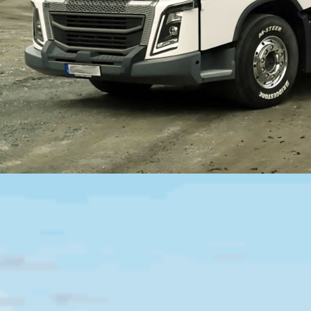
Möjlighet till tippning av
snömassor
Veidekke Industri har tillstånd att ta emot sn
följande anläggningar:
Almnäs
(Södertälje Tveta-Valsta 4:1,
Södertälje)
Almnäsanläggningen | Vei
Nibble
(Vallentunavägen 113, Uppland
Väsby)
Nibbleanläggningen | Veidekke
Gillinge
(Gillinge 10, Vallentuna)
Gilli
| Veidekke
Vid frågor ta gärna kontakt med
Daniel Ekm
Affärsingenjör på telefon
073-
0894561
alt.
daniel.ekman@veidekke.se