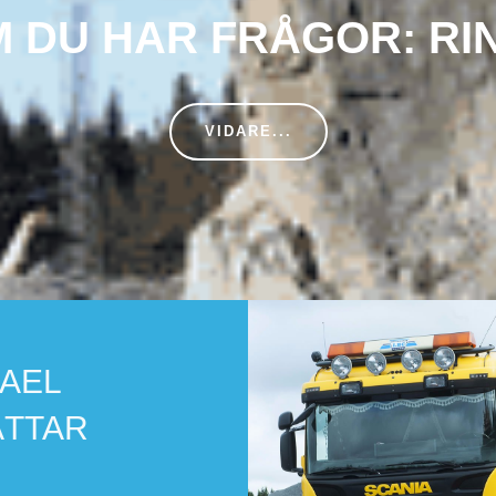
 DU HAR FRÅGOR: RI
VIDARE...
/10
ts
att
ny
tt
n
AEL
ÄTTAR
r ett