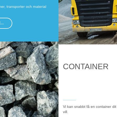
5!
er, transporter och material
r
...
om
rossvägen
CONTAINER
 grinden.
ra
Vi kan snabbt få en container dit 
44 104 00
vill.
 leverans