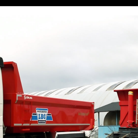
44 104 00
 leverans
eidekke