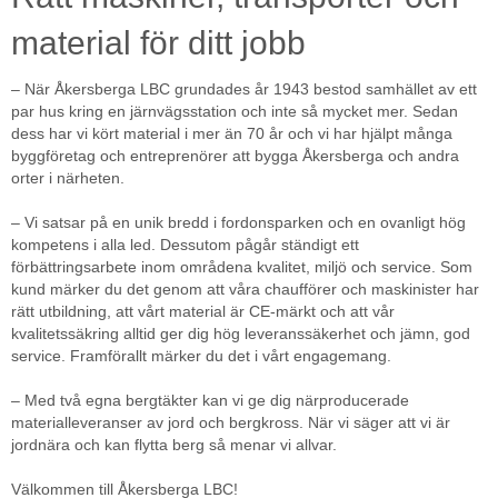
material för ditt jobb
– När Åkersberga LBC grundades år 1943 bestod samhället av ett
par hus kring en järnvägsstation och inte så mycket mer. Sedan
dess har vi kört material i mer än 70 år och vi har hjälpt många
byggföretag och entreprenörer att bygga Åkersberga och andra
orter i närheten.
– Vi satsar på en unik bredd i fordonsparken och en ovanligt hög
kompetens i alla led. Dessutom pågår ständigt ett
förbättringsarbete inom områdena kvalitet, miljö och service. Som
kund märker du det genom att våra chaufförer och maskinister har
rätt utbildning, att vårt material är CE-märkt och att vår
kvalitetssäkring alltid ger dig hög leveranssäkerhet och jämn, god
service. Framförallt märker du det i vårt engagemang.
– Med två egna bergtäkter kan vi ge dig närproducerade
materialleveranser av jord och bergkross. När vi säger att vi är
jordnära och kan flytta berg så menar vi allvar.
Välkommen till Åkersberga LBC!