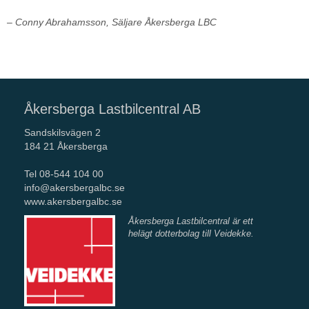
– Conny Abrahamsson, Säljare Åkersberga LBC
Åkersberga Lastbilcentral AB
Sandskilsvägen 2
184 21 Åkersberga
Tel 08-544 104 00
info@akersbergalbc.se
www.akersbergalbc.se
Åkersberga Lastbilcentral är ett
helägt dotterbolag
till Veidekke.