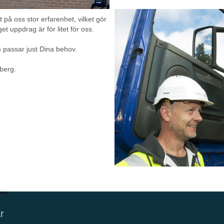
 på oss stor erfarenhet, vilket gör
et uppdrag är för litet för oss.
m passar just Dina behov.
 berg.
ö på
dekke
s-
ngekrossen
an
,
r