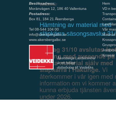
Besöksadress:
Hem
Välkomna!
Moränvägen 12, 186 40 Vallentuna
VD:n ber
Postadress:
Transpo
Box 81, 184 21 Åkersberga
Contain
Hämtning av material med
Lastbila
Tel 08-544 104 00
Vår mas
släpkärra säsongsavslut 31
info@akersbergalbc.se
Material
www.akersbergalbc.se
Krosspr
Gruspro
Fredag 31/10 avslutas åre
Jordpro
säsong med avseende på 
Krossar
Åkersberga Lastbilcentral
hämta material själv med
är ett helägt
Vi
släpkärra i Hakunge.
dotterbolag
till Veidekke.
återkommer i vår igen med 
information om vi kommer a
kunna erbjuda tjänsten äve
under 2026.
Tack alla privata kunder fö