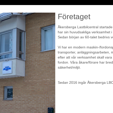
Företaget
44 104 00
 leverans
Åkersberga Lastbilcentral starta
har sin huvudsakliga verksamhet 
Sedan början av 60-talet bedrivs 
eidekke
Vi har en modern maskin-/fordonspa
transporter, anläggningsarbeten, mo
efter att vår verksamhet skall vara
fordon. Våra åkare/förare har bred
säkerhet/miljö.
Sedan 2016 ingår Åkersberga LBC