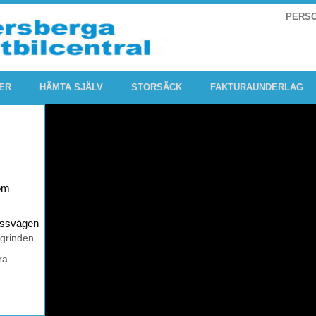
PERS
ER
HÄMTA SJÄLV
STORSÄCK
FAKTURAUNDERLAG
om
rossvägen
 grinden.
ra