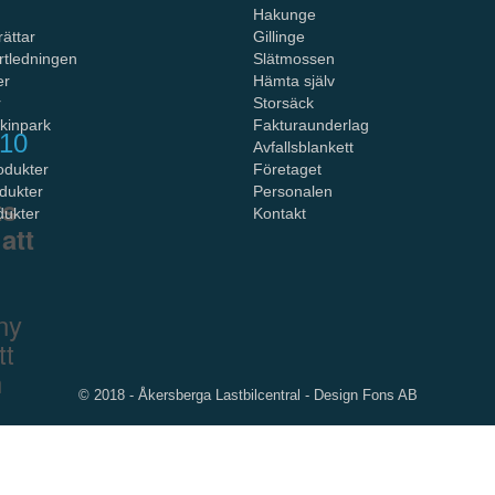
Hakunge
ättar
Gillinge
rtledningen
Slätmossen
er
Hämta själv
r
Storsäck
kinpark
Fakturaunderlag
/10
Avfallsblankett
odukter
Företaget
dukter
Personalen
ts
dukter
Kontakt
att
ny
tt
n
© 2018 - Åkersberga Lastbilcentral -
Design Fons AB
r ett