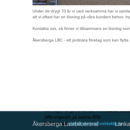
Under de drygt 70 år vi varit verksamma har vi samlat
att vi oftast har en lösning på våra kunders behov. Ing
Möjlighet till tippning av
Kontakta oss, så finner vi tillsammans en lösning so
snömassor
Åkersberga LBC - ett jordnära företag som kan flytta
Veidekke Industri har tillstånd att ta emot sn
följande anläggningar:
Almnäs
(Södertälje Tveta-Valsta 4:1,
Södertälje)
Almnäsanläggningen | Vei
Nibble
(Vallentunavägen 113, Uppland
Väsby)
Nibbleanläggningen | Veidekke
Gillinge
(Gillinge 10, Vallentuna)
Gilli
| Veidekke
Vid frågor ta gärna kontakt med
Daniel Ekm
Affärsingenjör på telefon
073-
Åkersberga Lastbilcentral
Länka
0894561
alt.
daniel.ekman@veidekke.se