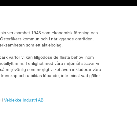
de sin verksamhet 1943 som ekonomisk förening och
i Österåkers kommun och i närliggande områden.
verksamheten som ett aktiebolag.
rk varför vi kan tillgodose de flesta behov inom
billyft m.m. I enlighet med våra miljömål strävar vi
 så miljövänlig som möjligt vilket även inkluderar våra
 kunskap och utbildas löpande, inte minst vad gäller
 i
Veidekke Industri AB
.