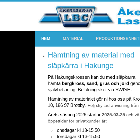
HEM
MATERIAL
PRODUKTIONSENHET
Hämtning av material med
släpkärra i Hakunge
På Hakungekrossen kan du med släpkärra
hämta
bergkross, sand, grus och jord
gen
självbetjäning. Betalning sker via SWISH.
Hämtning av materialet gör ni hos oss på K
10, 186 97 Brottby
. Följ skyltad anvisning från
Årets säsong 2026 startar
2025-03-25
och vå
öppettider för privatkunder är:
onsdagar kl 13-15.50
torsdagar kl 13-15.50