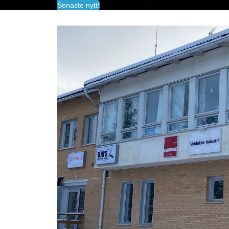
fredagar kl 13-14.50
Senaste nytt!
Vid frågor kontakta transportledningen 08-5
Det går även utmärkt att beställa material med
direkt via vår beställningsportal, se information
via
Beställ material
För aktuella priser för företag se
Prislistor | V